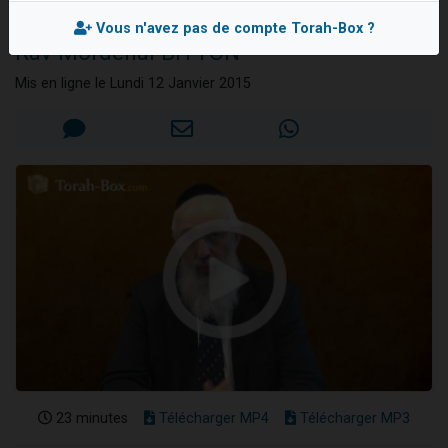
l'évolution
Dovan vient de donner son Maasser
Vous n'avez pas de compte Torah-Box ?
Rav Mordehai BITTON
2 personnes viennent de nous rejoindre sur WhatsApp
2 personnes viennent de nous rejoindre sur WhatsApp
Mis en ligne le Lundi 12 Janvier 2015
Malgorzata vient de donner son Maasser
3 personnes viennent de nous rejoindre sur WhatsApp
23 minutes
Télécharger MP4
Télécharger MP3