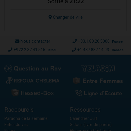
Sortie à
21:22
Changer de ville
Nous contacter
+33.1.80.20.5000
France
+972.2.37.41.515
+1.437.887.14.93
Israël
Canada
Raccourcis
Ressources
Paracha de la semaine
Calendrier Juif
Fêtes Juives
Sidour (livre de prière)
News
Horaires de Chabbath