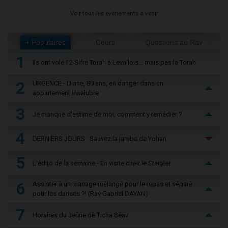
Voir tous les événements à venir
+ Populaires
Cours
Questions au Rav
1
Ils ont volé 12 Sifré Torah à Levallois… mais pas la Torah
2
URGENCE - Diane, 80 ans, en danger dans un
appartement insalubre
3
Je manque d'estime de moi, comment y remédier ?
4
DERNIERS JOURS : Sauvez la jambe de Yohan
5
L'édito de la semaine - En visite chez le Steipler
6
Assister à un mariage mélangé pour le repas et séparé
pour les danses ?! (Rav Gabriel DAYAN)
7
Horaires du Jeûne de Ticha Béav