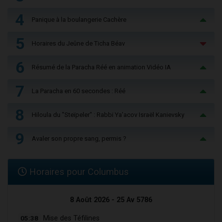
4
Panique à la boulangerie Cachère
5
Horaires du Jeûne de Ticha Béav
6
Résumé de la Paracha Réé en animation Vidéo IA
7
La Paracha en 60 secondes : Réé
8
Hiloula du "Steïpeler" : Rabbi Ya’acov Israël Kanievsky
9
Avaler son propre sang, permis ?
Horaires pour Columbus
8 Août 2026 - 25 Av 5786
05:38
Mise des Téfilines