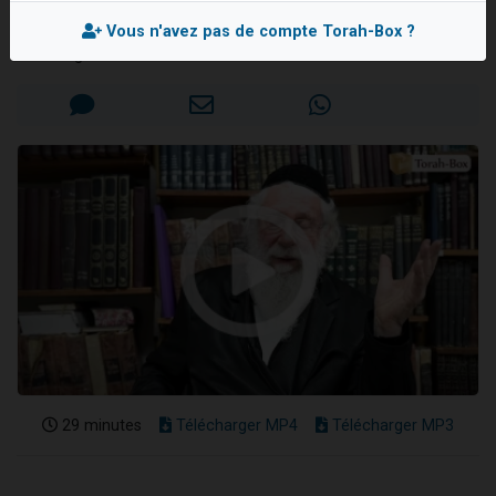
Rav Moché KAUFMANN
13 personnes viennent de demander une bénédiction
Vous n'avez pas de compte Torah-Box ?
30 personnes viennent de faire un don pour Sauvez la jambe de Yohan
Mis en ligne le Mercredi 19 Mars 2025
Il reste 49 places pour étudier en groupe sur Zoom
12 nouvelles musiques dans Torah-Box Music
29 personnes viennent de demander une bénédiction
29 minutes
Télécharger MP4
Télécharger MP3