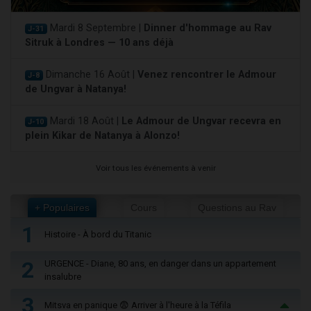
Mardi 8 Septembre |
Dinner d'hommage au Rav
J-31
Sitruk à Londres — 10 ans déjà
Dimanche 16 Août |
Venez rencontrer le Admour
J-8
de Ungvar à Natanya!
Mardi 18 Août |
Le Admour de Ungvar recevra en
J-10
plein Kikar de Natanya à Alonzo!
Voir tous les événements à venir
+ Populaires
Cours
Questions au Rav
1
Histoire - À bord du Titanic
2
URGENCE - Diane, 80 ans, en danger dans un appartement
insalubre
3
Mitsva en panique 😨 Arriver à l'heure à la Téfila