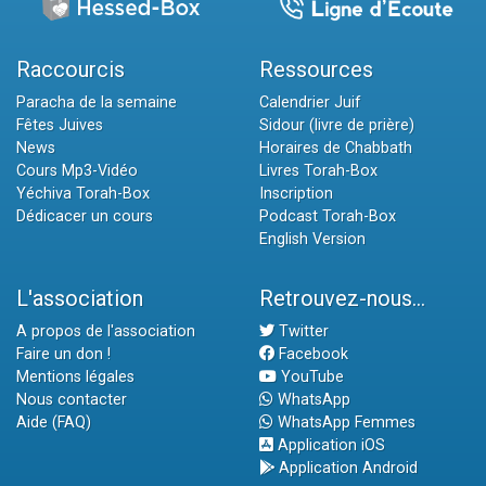
Raccourcis
Ressources
Paracha de la semaine
Calendrier Juif
Fêtes Juives
Sidour (livre de prière)
News
Horaires de Chabbath
Cours Mp3-Vidéo
Livres Torah-Box
Yéchiva Torah-Box
Inscription
Dédicacer un cours
Podcast Torah-Box
English Version
L'association
Retrouvez-nous...
A propos de l'association
Twitter
Faire un don !
Facebook
Mentions légales
YouTube
Nous contacter
WhatsApp
Aide (FAQ)
WhatsApp Femmes
Application iOS
Application Android