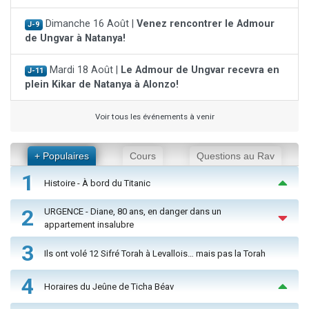
Dimanche 16 Août |
Venez rencontrer le Admour
J-9
de Ungvar à Natanya!
Mardi 18 Août |
Le Admour de Ungvar recevra en
J-11
plein Kikar de Natanya à Alonzo!
Voir tous les événements à venir
+ Populaires
Cours
Questions au Rav
1
Histoire - À bord du Titanic
2
URGENCE - Diane, 80 ans, en danger dans un
appartement insalubre
3
Ils ont volé 12 Sifré Torah à Levallois… mais pas la Torah
4
Horaires du Jeûne de Ticha Béav