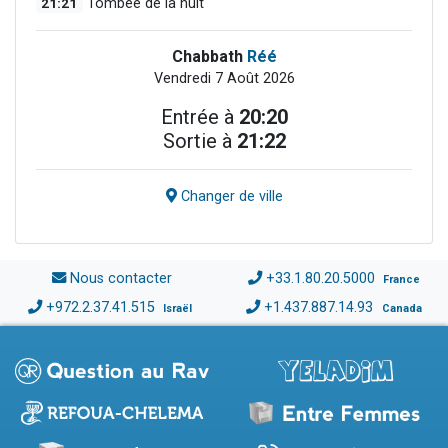
21:21
Tombée de la nuit
Chabbath
Réé
Vendredi 7 Août 2026
Entrée à
20:20
Sortie à
21:22
Changer de ville
Nous contacter
+33.1.80.20.5000
France
+972.2.37.41.515
+1.437.887.14.93
Israël
Canada