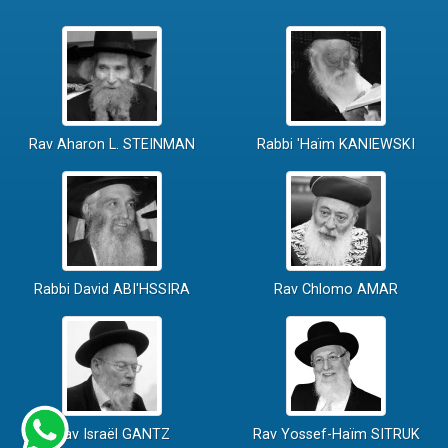
Rav Aharon L. STEINMAN
Rabbi 'Haïm KANIEWSKI
Rabbi David ABI'HSSIRA
Rav Chlomo AMAR
Rav Israël GANTZ
Rav Yossef-Haïm SITRUK