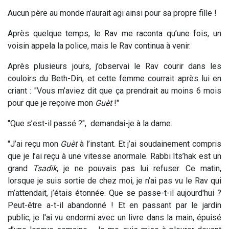
Aucun père au monde n’aurait agi ainsi pour sa propre fille !
Après quelque temps, le Rav me raconta qu’une fois, un
voisin appela la police, mais le Rav continua à venir.
Après plusieurs jours, j’observai le Rav courir dans les
couloirs du Beth-Din, et cette femme courrait après lui en
criant : "Vous m’aviez dit que ça prendrait au moins 6 mois
pour que je reçoive mon
Guèt
!"
"Que s’est-il passé ?", demandai-je à la dame.
"J’ai reçu mon
Guèt
à l’instant. Et j’ai soudainement compris
que je l’ai reçu à une vitesse anormale. Rabbi Its’hak est un
grand
Tsadik
, je ne pouvais pas lui refuser. Ce matin,
lorsque je suis sortie de chez moi, je n’ai pas vu le Rav qui
m’attendait, j’étais étonnée. Que se passe-t-il aujourd'hui ?
Peut-être a-t-il abandonné ! Et en passant par le jardin
public, je l'ai vu endormi avec un livre dans la main, épuisé