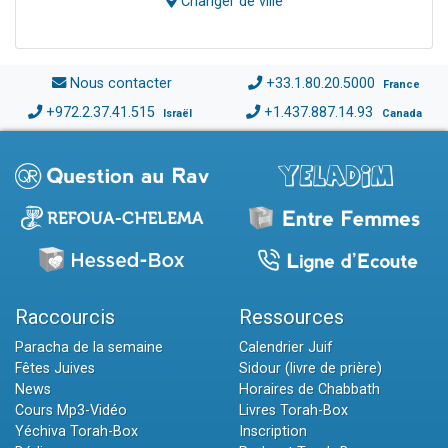
Changer de ville
Nous contacter
+33.1.80.20.5000
France
+972.2.37.41.515
+1.437.887.14.93
Israël
Canada
Raccourcis
Ressources
Paracha de la semaine
Calendrier Juif
Fêtes Juives
Sidour (livre de prière)
News
Horaires de Chabbath
Cours Mp3-Vidéo
Livres Torah-Box
Yéchiva Torah-Box
Inscription