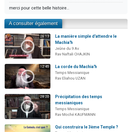
merci pour cette belle histoire...
A consulter également
La manière simple d'attendre le
26:13
Machia'h
Jeûne du 9 Av
Rav Naftali CHAJKIN
La corde du Machia'h
12:45
Temps Messianique
Rav Eliahou UZAN
Précipitation des temps
28:20
messianiques
Temps Messianique
Rav Moché KAUFMANN
Qui construira le 3ème Temple ?