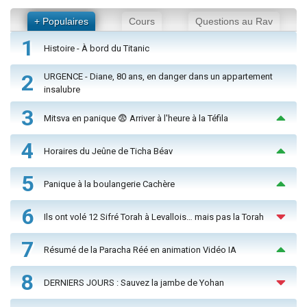
+ Populaires
Cours
Questions au Rav
1
Histoire - À bord du Titanic
2
URGENCE - Diane, 80 ans, en danger dans un appartement
insalubre
3
Mitsva en panique 😨 Arriver à l'heure à la Téfila
4
Horaires du Jeûne de Ticha Béav
5
Panique à la boulangerie Cachère
6
Ils ont volé 12 Sifré Torah à Levallois… mais pas la Torah
7
Résumé de la Paracha Réé en animation Vidéo IA
8
DERNIERS JOURS : Sauvez la jambe de Yohan