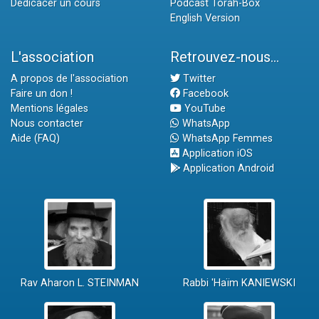
Dédicacer un cours
Podcast Torah-Box
English Version
L'association
Retrouvez-nous...
A propos de l'association
Twitter
Faire un don !
Facebook
Mentions légales
YouTube
Nous contacter
WhatsApp
Aide (FAQ)
WhatsApp Femmes
Application iOS
Application Android
Rav Aharon L. STEINMAN
Rabbi 'Haïm KANIEWSKI