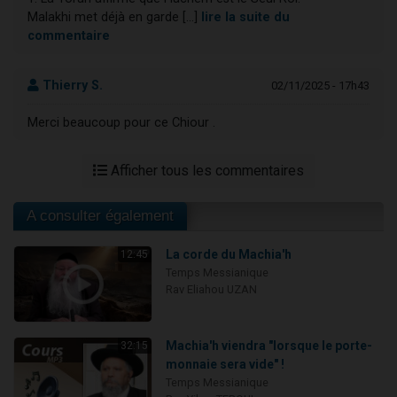
Malakhi met déjà en garde [...]
lire la suite du
commentaire
Thierry S.
02/11/2025 - 17h43
Merci beaucoup pour ce Chiour .
Afficher tous les commentaires
A consulter également
La corde du Machia'h
12:45
Temps Messianique
Rav Eliahou UZAN
Machia'h viendra "lorsque le porte-
32:15
monnaie sera vide" !
Temps Messianique