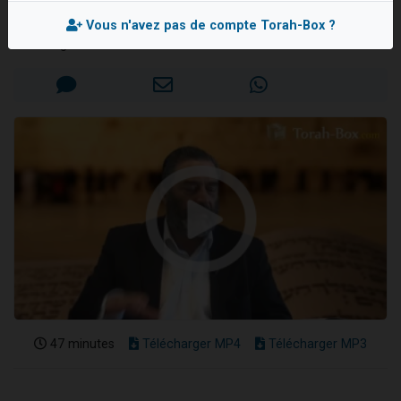
Rav Raphaël SADIN
4 personnes viennent de nous rejoindre sur WhatsApp
Vous n'avez pas de compte Torah-Box ?
3 personnes viennent de nous rejoindre sur WhatsApp
Mis en ligne le Dimanche 2 Novembre 2025
3 personnes viennent de faire un don pour 5 jours de vacances aux Orphelins
Odaya vient de donner son Maasser
2 personnes viennent de faire un don pour Tsédaka : pauvres d'Israel
47 minutes
Télécharger MP4
Télécharger MP3