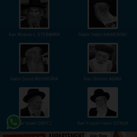
Rav Aharon L. STEINMAN
Rabbi 'Haïm KANIEWSKI
Rabbi David ABI'HSSIRA
Rav Chlomo AMAR
Rav Israël GANTZ
Rav Yossef-Haïm SITRUK