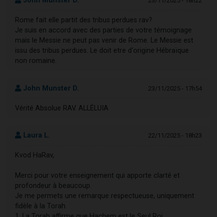
John Munster D.
23/11/2025 - 18h22
Rome fait elle partit des tribus perdues rav?
Je suis en accord avec des parties de votre témoignage
mais le Messie ne peut pas venir de Rome. Le Messie est
issu des tribus perdues. Le doit etre d'origine Hébraïque
non romaine.
John Munster D.
23/11/2025 - 17h54
Vérité Absolue RAV. ALLÉLUIA
Laura L.
22/11/2025 - 18h23
Kvod HaRav,
Merci pour votre enseignement qui apporte clarté et
profondeur à beaucoup.
Je me permets une remarque respectueuse, uniquement
fidèle à la Torah.
1. La Torah affirme que Hachem est le Seul Roi.