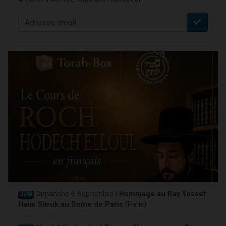
Dimanche 6 Septembre |
Hommage au Rav Yossef
J-28
Haim Sitruk au Dome de Paris
(Paris)