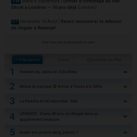
Mardi 8 Septembre |
Dinner d'hommage au Rav
J-30
Sitruk à Londres — 10 ans déjà
(Londres)
Dimanche 16 Août |
Venez rencontrer le Admour
J-7
de Ungvar à Natanya!
Voir tous les événements à venir
+ Populaires
Cours
Questions au Rav
1
Horaires du Jeûne de Ticha Béav
2
Mitsva en panique 😨 Arriver à l'heure à la Téfila
3
La Paracha en 60 secondes : Réé
4
URGENCE - Diane, 80 ans, en danger dans un
appartement insalubre
5
Avaler son propre sang, permis ?