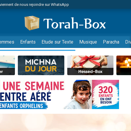
viennent de nous rejoindre sur WhatsApp
de donner son Maasser
es viennent de faire un don pour 5 jours de vacances aux Orphelins
es viennent de faire un don pour Diane, 80 ans, dans un appartement insalub
viennent de nous rejoindre sur WhatsApp
emmes
Enfants
Etude sur Texte
Musique
Paracha
Di
 viennent de demander une bénédiction
nnes viennent de faire un don pour Sauvez la jambe de Yohan
49 places pour étudier en groupe sur Zoom
lles musiques dans Torah-Box Music
viennent de nous rejoindre sur WhatsApp
viennent de nous rejoindre sur WhatsApp
les musiques dans Torah-Box Music
viennent de nous rejoindre sur WhatsApp
es viennent de faire un don pour Tsédaka : pauvres d'Israel
sion radio : Visions de grandeur n°104 : Le Chabbath et le Birkat Hamazone à 