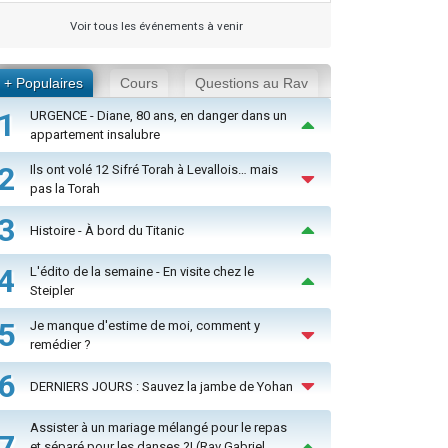
Voir tous les événements à venir
+ Populaires
Cours
Questions au Rav
1
URGENCE - Diane, 80 ans, en danger dans un
appartement insalubre
2
Ils ont volé 12 Sifré Torah à Levallois… mais
pas la Torah
3
Histoire - À bord du Titanic
4
L'édito de la semaine - En visite chez le
Steipler
5
Je manque d'estime de moi, comment y
remédier ?
6
DERNIERS JOURS : Sauvez la jambe de Yohan
Assister à un mariage mélangé pour le repas
7
et séparé pour les danses ?! (Rav Gabriel