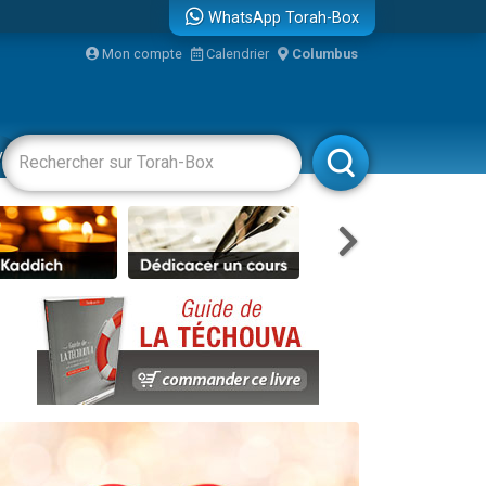
WhatsApp Torah-Box
Mon compte
Calendrier
Columbus
re
vertissements
Livres
Rabbanim
travers le temps