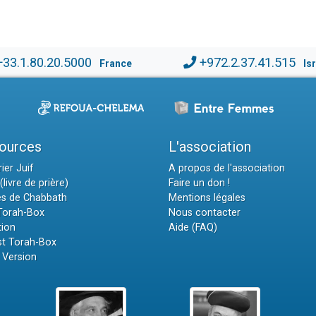
+33.1.80.20.5000
+972.2.37.41.515
France
Is
ources
L'association
ier Juif
A propos de l'association
(livre de prière)
Faire un don !
es de Chabbath
Mentions légales
 Torah-Box
Nous contacter
tion
Aide (FAQ)
t Torah-Box
 Version