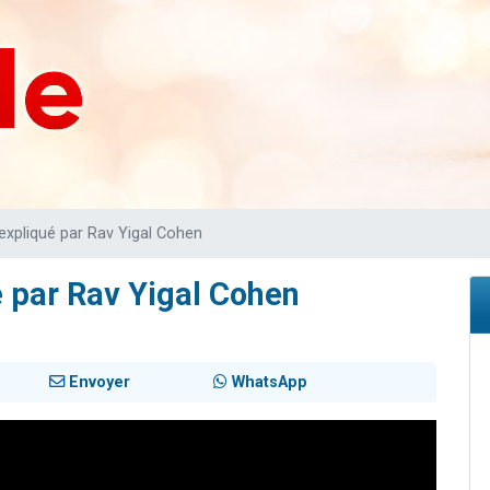
 viennent de demander une bénédiction
49 places pour étudier en groupe sur Zoom
de donner son Maasser
ent de donner son Maasser
viennent de nous rejoindre sur WhatsApp
expliqué par Rav Yigal Cohen
 par Rav Yigal Cohen
Envoyer
WhatsApp