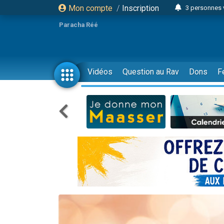
Mon compte
/
Inscription
3 personnes 
Odaya vient 
Paracha Réé
3 personn
3 personn
2 personnes 
Vidéos
Question au Rav
Dons
F
13 personnes
30 perso
Il reste 
12 nouve
3 personnes 
2 personnes 
2 nouvel
3 personnes 
8 personn
Nouvelle émis