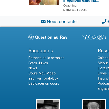
m'épanouir dans ma...
Coaching
Nathalie SEYMAN
Nous contacter
Raccourcis
Ress
Paracha de la semaine
Calendr
Fêtes Juives
Sidour 
News
Horair
Cours Mp3-Vidéo
Livres
Yéchiva Torah-Box
Inscrip
Dédicacer un cours
Podcas
English