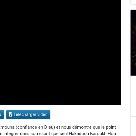
o
Télécharger vidéo
 Emouna (confiance en D.ieu) et nous démontre que le point
en intégrer dans son esprit que seul Hakadoch Baroukh Hou