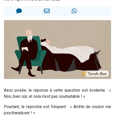
3 personnes viennent de nous rejoindre sur WhatsApp
2 nouvelles musiques dans Torah-Box Music
8 personnes viennent de faire un don pour Tsédaka : pauvres d'Israel
Nouvelle émission radio : Visions de grandeur n°104 : Le Chabbath et le Birkat Hamazone à travers le temps
4 personnes viennent de nous rejoindre sur WhatsApp
Ainsi posée, la réponse à cette question est évidente : «
Non, bien sûr, et cela n'est pas souhaitable ! »
Pourtant, le reproche est fréquent : « Arrête de vouloir me
psychanalyser ! »