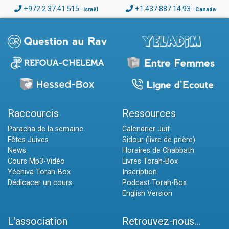
+972.2.37.41.515
+1.437.887.14.93
Israël
Canada
Raccourcis
Ressources
Paracha de la semaine
Calendrier Juif
Fêtes Juives
Sidour (livre de prière)
News
Horaires de Chabbath
Cours Mp3-Vidéo
Livres Torah-Box
Yéchiva Torah-Box
Inscription
Dédicacer un cours
Podcast Torah-Box
English Version
L'association
Retrouvez-nous...