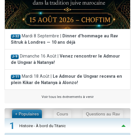
Mardi 8 Septembre |
Dinner d'hommage au Rav
J-32
Sitruk à Londres — 10 ans déjà
Dimanche 16 Août |
Venez rencontrer le Admour
J-9
de Ungvar à Natanya!
Mardi 18 Août |
Le Admour de Ungvar recevra en
J-11
plein Kikar de Natanya à Alonzo!
Voir tous les événements à venir
+ Populaires
Cours
Questions au Rav
1
Histoire - À bord du Titanic