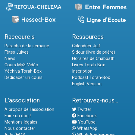
Raccourcis
Ressources
Paracha de la semaine
Calendrier Juif
Fêtes Juives
Sidour (livre de prière)
News
Horaires de Chabbath
Cours Mp3-Vidéo
Livres Torah-Box
Yéchiva Torah-Box
Inscription
Dédicacer un cours
Podcast Torah-Box
English Version
L'association
Retrouvez-nous...
A propos de l'association
Twitter
Faire un don !
Facebook
Mentions légales
YouTube
Nous contacter
WhatsApp
Aide (FAQ)
WhatsApp Femmes