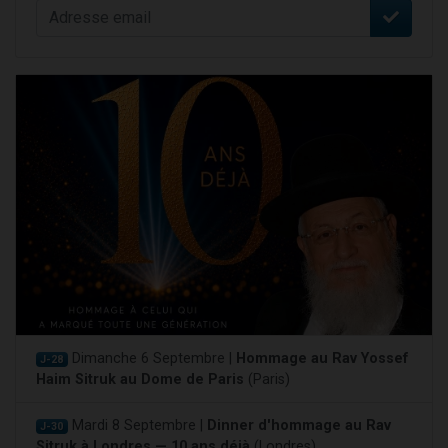
Dimanche 6 Septembre |
Hommage au Rav Yossef
J-28
Haim Sitruk au Dome de Paris
(Paris)
Mardi 8 Septembre |
Dinner d'hommage au Rav
J-30
Sitruk à Londres — 10 ans déjà
(Londres)