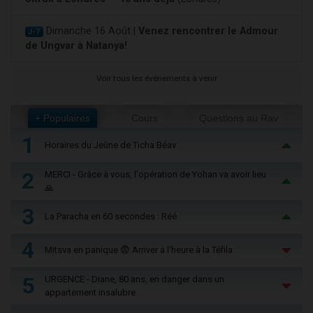
Dimanche 16 Août |
Venez rencontrer le Admour
J-7
de Ungvar à Natanya!
Voir tous les événements à venir
+ Populaires
Cours
Questions au Rav
1
Horaires du Jeûne de Ticha Béav
2
MERCI - Grâce à vous, l'opération de Yohan va avoir lieu
🙏
3
La Paracha en 60 secondes : Réé
4
Mitsva en panique 😨 Arriver à l'heure à la Téfila
5
URGENCE - Diane, 80 ans, en danger dans un
appartement insalubre