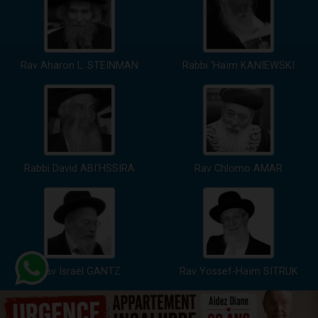
Rav Aharon L. STEINMAN
Rabbi 'Haïm KANIEWSKI
Rabbi David ABI'HSSIRA
Rav Chlomo AMAR
Rav Israël GANTZ
Rav Yossef-Haïm SITRUK