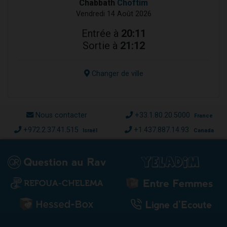
Chabbath
Choftim
Vendredi 14 Août 2026
Entrée à
20:11
Sortie à
21:12
Changer de ville
Nous contacter
+33.1.80.20.5000
France
+972.2.37.41.515
+1.437.887.14.93
Israël
Canada