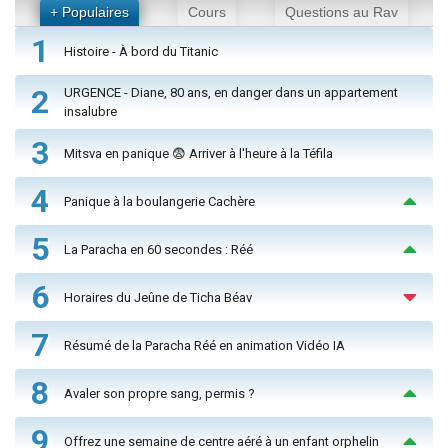
+ Populaires
Cours
Questions au Rav
1
Histoire - À bord du Titanic
2
URGENCE - Diane, 80 ans, en danger dans un appartement
insalubre
3
Mitsva en panique 😨 Arriver à l'heure à la Téfila
4
Panique à la boulangerie Cachère
5
La Paracha en 60 secondes : Réé
6
Horaires du Jeûne de Ticha Béav
7
Résumé de la Paracha Réé en animation Vidéo IA
8
Avaler son propre sang, permis ?
9
Offrez une semaine de centre aéré à un enfant orphelin