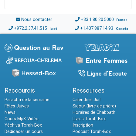
Nous contacter
+33.1.80.20.5000
France
+972.2.37.41.515
+1.437.887.14.93
Israël
Canada
Raccourcis
Ressources
Paracha de la semaine
Calendrier Juif
Fêtes Juives
Sidour (livre de prière)
News
Horaires de Chabbath
Cours Mp3-Vidéo
Livres Torah-Box
Yéchiva Torah-Box
Inscription
Dédicacer un cours
Podcast Torah-Box