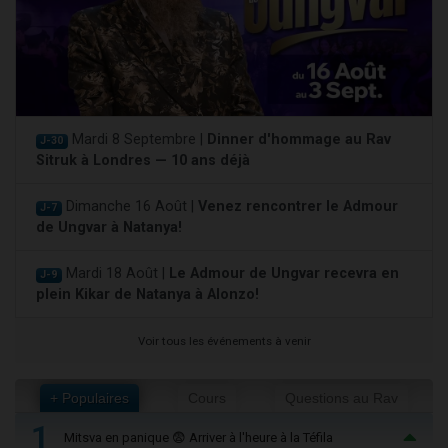
Mardi 8 Septembre |
Dinner d'hommage au Rav
J-30
Sitruk à Londres — 10 ans déjà
Dimanche 16 Août |
Venez rencontrer le Admour
J-7
de Ungvar à Natanya!
Mardi 18 Août |
Le Admour de Ungvar recevra en
J-9
plein Kikar de Natanya à Alonzo!
Voir tous les événements à venir
+ Populaires
Cours
Questions au Rav
1
Mitsva en panique 😨 Arriver à l'heure à la Téfila