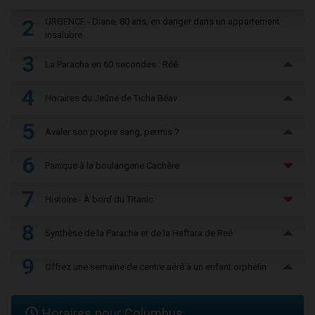
2
URGENCE - Diane, 80 ans, en danger dans un appartement
insalubre
3
La Paracha en 60 secondes : Réé
4
Horaires du Jeûne de Ticha Béav
5
Avaler son propre sang, permis ?
6
Panique à la boulangerie Cachère
7
Histoire - À bord du Titanic
8
Synthèse de la Paracha et de la Haftara de Reé
9
Offrez une semaine de centre aéré à un enfant orphelin
Horaires pour Columbus