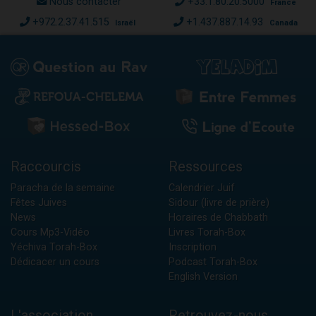
Nous contacter
+33.1.80.20.5000
France
+972.2.37.41.515
+1.437.887.14.93
Israël
Canada
Raccourcis
Ressources
Paracha de la semaine
Calendrier Juif
Fêtes Juives
Sidour (livre de prière)
News
Horaires de Chabbath
Cours Mp3-Vidéo
Livres Torah-Box
Yéchiva Torah-Box
Inscription
Dédicacer un cours
Podcast Torah-Box
English Version
L'association
Retrouvez-nous...