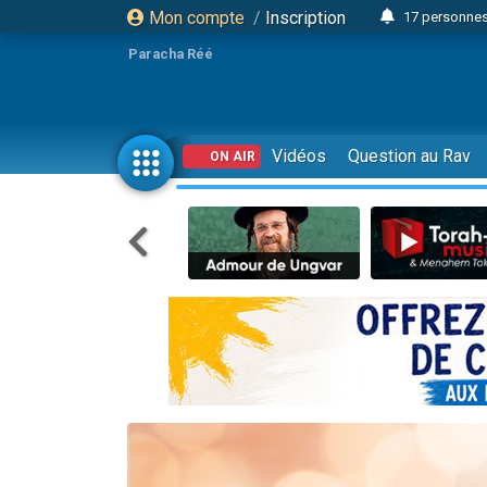
Mon compte
/
Inscription
17 personnes
Il reste 
Paracha Réé
23 person
Eva vient de
4 personnes 
Vidéos
Question au Rav
ON AIR
3 personnes 
Odaya vient 
3 personn
2 personnes 
13 personnes
Il reste 
30 perso
12 nouve
3 personnes 
2 personnes 