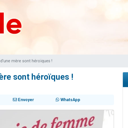
viennent de nous rejoindre sur WhatsApp
les musiques dans Torah-Box Music
es viennent de faire un don pour Tsédaka : pauvres d'Israel
sion radio : Visions de grandeur n°104 : Le Chabbath et le Birkat Hamazone à 
viennent de nous rejoindre sur WhatsApp
d'une mère sont héroïques !
re sont héroïques !
Envoyer
WhatsApp