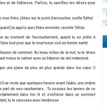
s et de faiblesse. Parfois, tu sacrifies tes désirs pour
mon frère, j’étais sur le point d’accoucher, confie Ra’hel.
and j’ai appris que j’étais enceinte, raconte Téhila.
sme au moment de l’accouchement, quand tu es prête à
faire tout pour que le nourrisson soit en bonne santé.
heures de sommeil. Au beau milieu de la nuit, tu te lèves
l vaut mieux le calmer avec un biberon de lait maternisé.
upe une place de plus en plus grande dans ton cœur. Il
u’il ne reste que quelques heures avant l’aube, une ombre
aire part de ses cauchemars… Tu essuies les larmes de ce
nfortablement dans ton lit et s’enfonce dans un sommeil
rtant, tu le caresses avec tendresse.