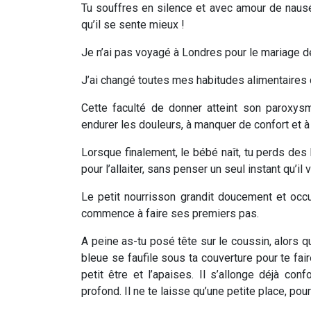
Tu souffres en silence et avec amour de nausée
qu’il se sente mieux !
Je n’ai pas voyagé à Londres pour le mariage de 
J’ai changé toutes mes habitudes alimentaires qu
Cette faculté de donner atteint son paroxy
endurer les douleurs, à manquer de confort et à 
Lorsque finalement, le bébé naît, tu perds des 
pour l’allaiter, sans penser un seul instant qu’i
Le petit nourrisson grandit doucement et occ
commence à faire ses premiers pas.
A peine as-tu posé tête sur le coussin, alors q
bleue se faufile sous ta couverture pour te f
petit être et l’apaises. Il s’allonge déjà co
profond. Il ne te laisse qu’une petite place, pou