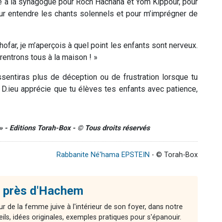
re à la synagogue pour Roch Hachana et Yom Kippour, pour
r entendre les chants solennels et pour m’imprégner de
ofar, je m’aperçois à quel point les enfants sont nerveux.
rentrons tous à la maison ! »
sentiras plus de déception ou de frustration lorsque tu
 D.ieu apprécie que tu élèves tes enfants avec patience,
» - Editions Torah-Box - © Tous droits réservés
Rabbanite Né'hama EPSTEIN
- © Torah-Box
 près d'Hachem
r de la femme juive à l'intérieur de son foyer, dans notre
ls, idées originales, exemples pratiques pour s'épanouir.