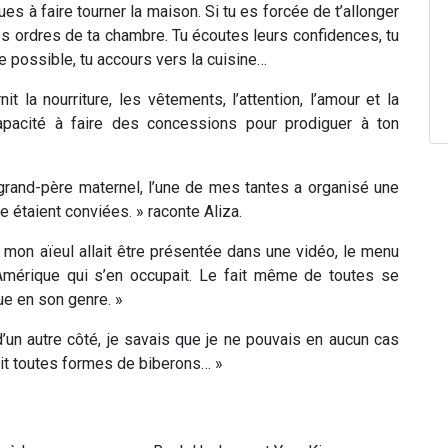
s à faire tourner la maison. Si tu es forcée de t’allonger
es ordres de ta chambre. Tu écoutes leurs confidences, tu
e possible, tu accours vers la cuisine…
t la nourriture, les vêtements, l’attention, l’amour et la
 capacité à faire des concessions pour prodiguer à ton
 grand-père maternel, l’une de mes tantes a organisé une
le étaient conviées. » raconte Aliza.
e mon aïeul allait être présentée dans une vidéo, le menu
d’Amérique qui s’en occupait. Le fait même de toutes se
ue en son genre. »
d’un autre côté, je savais que je ne pouvais en aucun cas
ait toutes formes de biberons… »