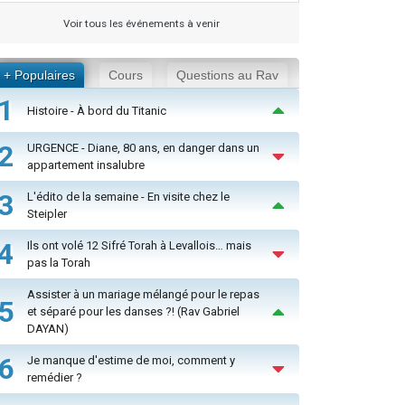
Voir tous les événements à venir
+ Populaires
Cours
Questions au Rav
1
Histoire - À bord du Titanic
2
URGENCE - Diane, 80 ans, en danger dans un
appartement insalubre
3
L'édito de la semaine - En visite chez le
Steipler
4
Ils ont volé 12 Sifré Torah à Levallois… mais
pas la Torah
Assister à un mariage mélangé pour le repas
5
et séparé pour les danses ?! (Rav Gabriel
DAYAN)
6
Je manque d'estime de moi, comment y
remédier ?