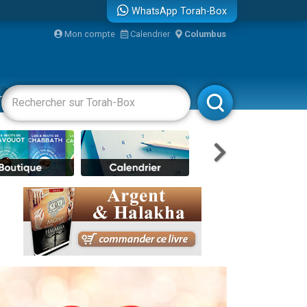
WhatsApp Torah-Box
Mon compte
Calendrier
Columbus
bre
racha
Divertissements
Livres
Rabbanim