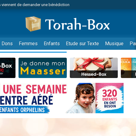
 viennent de demander une bénédiction
49 places pour étudier en groupe sur Zoom
nes viennent de faire un don pour Diane, 80 ans, dans un appartement insalu
 donner son Maasser
viennent de nous rejoindre sur WhatsApp
Dons
Femmes
Enfants
Etude sur Texte
Musique
Pa
viennent de nous rejoindre sur WhatsApp
de donner son Maasser
es viennent de faire un don pour 5 jours de vacances aux Orphelins
viennent de nous rejoindre sur WhatsApp
 viennent de demander une bénédiction
49 places pour étudier en groupe sur Zoom
nnes viennent de faire un don pour Sauvez la jambe de Yohan
lles musiques dans Torah-Box Music
viennent de nous rejoindre sur WhatsApp
viennent de nous rejoindre sur WhatsApp