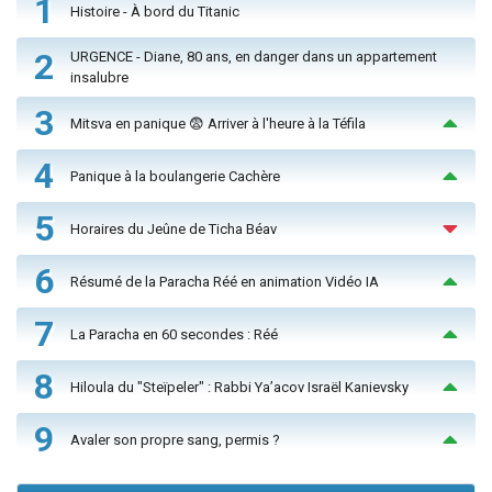
1
Histoire - À bord du Titanic
2
URGENCE - Diane, 80 ans, en danger dans un appartement
insalubre
3
Mitsva en panique 😨 Arriver à l'heure à la Téfila
4
Panique à la boulangerie Cachère
5
Horaires du Jeûne de Ticha Béav
6
Résumé de la Paracha Réé en animation Vidéo IA
7
La Paracha en 60 secondes : Réé
8
Hiloula du "Steïpeler" : Rabbi Ya’acov Israël Kanievsky
9
Avaler son propre sang, permis ?