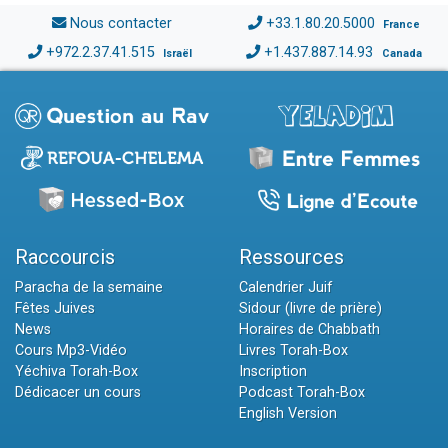
Nous contacter
+33.1.80.20.5000
France
+972.2.37.41.515
+1.437.887.14.93
Israël
Canada
Raccourcis
Ressources
Paracha de la semaine
Calendrier Juif
Fêtes Juives
Sidour (livre de prière)
News
Horaires de Chabbath
Cours Mp3-Vidéo
Livres Torah-Box
Yéchiva Torah-Box
Inscription
Dédicacer un cours
Podcast Torah-Box
English Version