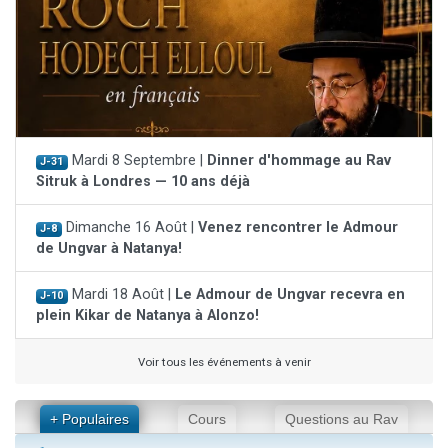
Mardi 8 Septembre |
Dinner d'hommage au Rav
J-31
Sitruk à Londres — 10 ans déjà
Dimanche 16 Août |
Venez rencontrer le Admour
J-8
de Ungvar à Natanya!
Mardi 18 Août |
Le Admour de Ungvar recevra en
J-10
plein Kikar de Natanya à Alonzo!
Voir tous les événements à venir
+ Populaires
Cours
Questions au Rav