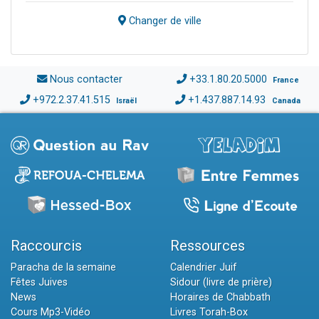
Changer de ville
Nous contacter
+33.1.80.20.5000
France
+972.2.37.41.515
+1.437.887.14.93
Israël
Canada
Raccourcis
Ressources
Paracha de la semaine
Calendrier Juif
Fêtes Juives
Sidour (livre de prière)
News
Horaires de Chabbath
Cours Mp3-Vidéo
Livres Torah-Box