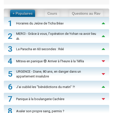
+ Populaires
Cours
Questions au Rav
1
Horaires du Jeûne de Ticha Béav
2
MERCI - Grâce à vous, l'opération de Yohan va avoir lieu
🙏
3
La Paracha en 60 secondes : Réé
4
Mitsva en panique 😨 Arriver à l'heure à la Téfila
5
URGENCE - Diane, 80 ans, en danger dans un
appartement insalubre
6
J'ai oublié les "bénédictions du matin" ?!
7
Panique à la boulangerie Cachère
8
Avaler son propre sang, permis ?