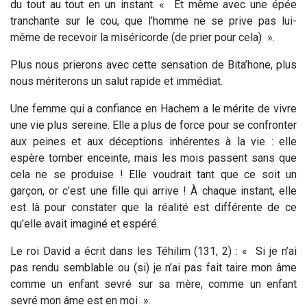
du tout au tout en un instant. « Et même avec une épée
tranchante sur le cou, que l’homme ne se prive pas lui-
même de recevoir la miséricorde (de prier pour cela) ».
Plus nous prierons avec cette sensation de
Bita’hone
, plus
nous mériterons un salut rapide et immédiat.
Une femme qui a confiance en
Hachem
a le mérite de vivre
une vie plus sereine. Elle a plus de force pour se confronter
aux peines et aux déceptions inhérentes à la vie : elle
espère tomber enceinte, mais les mois passent sans que
cela ne se produise ! Elle voudrait tant que ce soit un
garçon, or c’est une fille qui arrive ! À chaque instant, elle
est là pour constater que la réalité est différente de ce
qu’elle avait imaginé et espéré.
Le roi David a écrit dans les
Téhilim
(131, 2) : «
Si je n’ai
pas rendu semblable ou (si) je n’ai pas fait taire mon âme
comme un enfant sevré sur sa mère, comme un enfant
sevré mon âme est en moi
».