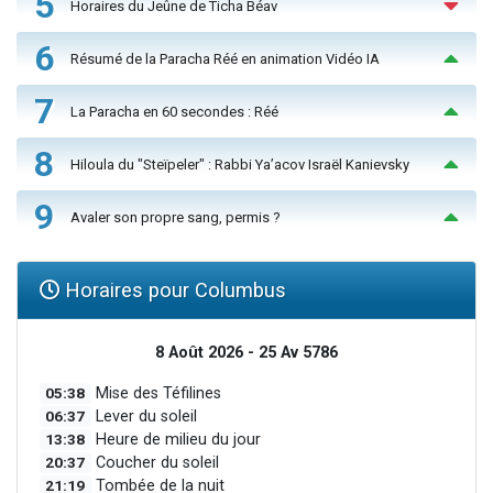
5
Horaires du Jeûne de Ticha Béav
6
Résumé de la Paracha Réé en animation Vidéo IA
7
La Paracha en 60 secondes : Réé
8
Hiloula du "Steïpeler" : Rabbi Ya’acov Israël Kanievsky
9
Avaler son propre sang, permis ?
Horaires pour Columbus
8 Août 2026 - 25 Av 5786
05:38
Mise des Téfilines
06:37
Lever du soleil
13:38
Heure de milieu du jour
20:37
Coucher du soleil
21:19
Tombée de la nuit