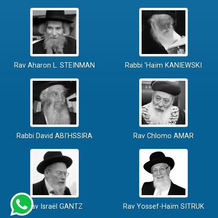
Rav Aharon L. STEINMAN
Rabbi 'Haïm KANIEWSKI
Rabbi David ABI'HSSIRA
Rav Chlomo AMAR
Rav Israël GANTZ
Rav Yossef-Haïm SITRUK