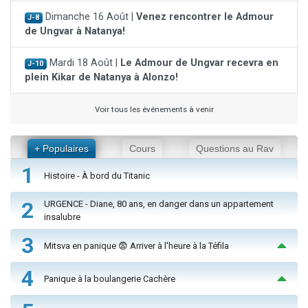
Dimanche 16 Août |
Venez rencontrer le Admour
J-8
de Ungvar à Natanya!
Mardi 18 Août |
Le Admour de Ungvar recevra en
J-10
plein Kikar de Natanya à Alonzo!
Voir tous les événements à venir
+ Populaires
Cours
Questions au Rav
1
Histoire - À bord du Titanic
2
URGENCE - Diane, 80 ans, en danger dans un appartement
insalubre
3
Mitsva en panique 😨 Arriver à l'heure à la Téfila
4
Panique à la boulangerie Cachère