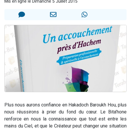
Mis en ligne le Dimanche 5 Juillet 2015
13 personnes viennent de demander une bénédiction
30 personnes viennent de faire un don pour Sauvez la jambe de Yohan
Il reste 49 places pour étudier en groupe sur Zoom
12 nouvelles musiques dans Torah-Box Music
29 personnes viennent de demander une bénédiction
Plus nous aurons confiance en Hakadoch Baroukh Hou, plus
nous réussirons à prier du fond du cœur. Le Bita’hone
renforce en nous la connaissance que tout est entre les
mains du Ciel, et que le Créateur peut changer une situation