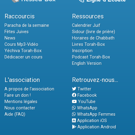
Raccourcis
Ressources
Paracha de la semaine
Calendrier Juif
Fêtes Juives
Sidour (livre de prière)
News
Horaires de Chabbath
Cours Mp3-Vidéo
Livres Torah-Box
Yéchiva Torah-Box
Inscription
Dédicacer un cours
Podcast Torah-Box
English Version
L'association
Retrouvez-nous...
A propos de l'association
Twitter
Faire un don !
Facebook
Mentions légales
YouTube
Nous contacter
WhatsApp
Aide (FAQ)
WhatsApp Femmes
Application iOS
Application Android