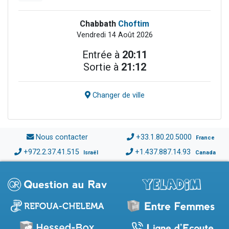
Chabbath
Choftim
Vendredi 14 Août 2026
Entrée à
20:11
Sortie à
21:12
Changer de ville
Nous contacter
+33.1.80.20.5000
France
+972.2.37.41.515
+1.437.887.14.93
Israël
Canada