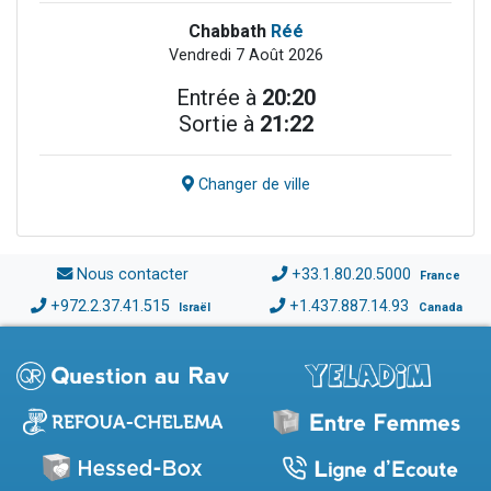
Chabbath
Réé
Vendredi 7 Août 2026
Entrée à
20:20
Sortie à
21:22
Changer de ville
Nous contacter
+33.1.80.20.5000
France
+972.2.37.41.515
+1.437.887.14.93
Israël
Canada