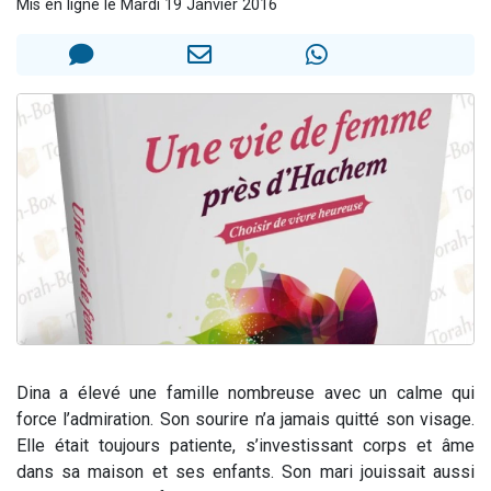
Mis en ligne le Mardi 19 Janvier 2016
Nouvelle émission radio : Visions de grandeur n°104 : Le Chabbath et le Birkat Hamazone à travers le temps
61 personnes viennent de demander une bénédiction
Ariel vient de donner son Maasser
Il reste 49 places pour étudier en groupe sur Zoom
Eva vient de donner son Maasser
Dina a élevé une famille nombreuse avec un calme qui
force l’admiration. Son sourire n’a jamais quitté son visage.
Elle était toujours patiente, s’investissant corps et âme
dans sa maison et ses enfants. Son mari jouissait aussi