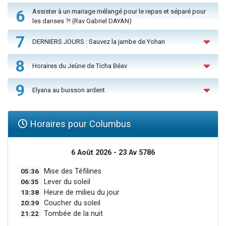
6
Assister à un mariage mélangé pour le repas et séparé pour
les danses ?! (Rav Gabriel DAYAN)
7
DERNIERS JOURS : Sauvez la jambe de Yohan
8
Horaires du Jeûne de Ticha Béav
9
Elyana au buisson ardent
Horaires pour Columbus
6 Août 2026 - 23 Av 5786
05:36
Mise des Téfilines
06:35
Lever du soleil
13:38
Heure de milieu du jour
20:39
Coucher du soleil
21:22
Tombée de la nuit