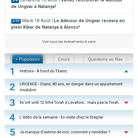
Dimanche 16 Août |
Venez rencontrer le Admour
J-9
de Ungvar à Natanya!
Mardi 18 Août |
Le Admour de Ungvar recevra en
J-11
plein Kikar de Natanya à Alonzo!
Voir tous les événements à venir
+ Populaires
Cours
Questions au Rav
1
Histoire - À bord du Titanic
2
URGENCE - Diane, 80 ans, en danger dans un appartement
insalubre
3
Ils ont volé 12 Sifré Torah à Levallois… mais pas la Torah
4
L'édito de la semaine - En visite chez le Steipler
5
Je manque d'estime de moi, comment y remédier ?