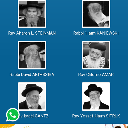
Rav Aharon L. STEINMAN
Rabbi 'Haïm KANIEWSKI
Rabbi David ABI'HSSIRA
Rav Chlomo AMAR
Rav Israël GANTZ
Rav Yossef-Haïm SITRUK