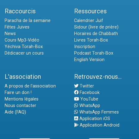
Raccourcis
Ressources
Paracha de la semaine
Calendrier Juif
Fêtes Juives
Sidour (livre de prière)
News
Horaires de Chabbath
Cours Mp3-Vidéo
Livres Torah-Box
Yéchiva Torah-Box
Inscription
Dédicacer un cours
Podcast Torah-Box
English Version
L'association
Retrouvez-nous...
A propos de l'association
Twitter
Faire un don !
Facebook
Mentions légales
YouTube
Nous contacter
WhatsApp
Aide (FAQ)
WhatsApp Femmes
Application iOS
Application Android