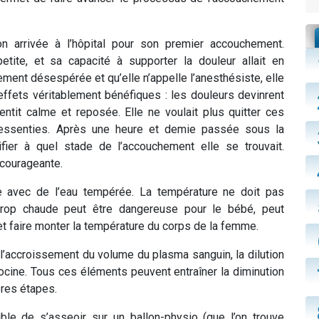
on arrivée à l’hôpital pour son premier accouchement.
petite, et sa capacité à supporter la douleur allait en
ement désespérée et qu’elle n’appelle l’anesthésiste, elle
ffets véritablement bénéfiques : les douleurs devinrent
ntit calme et reposée. Elle ne voulait plus quitter ces
 ressenties. Après une heure et demie passée sous la
fier à quel stade de l’accouchement elle se trouvait.
ncourageante.
e avec de l’eau tempérée. La température ne doit pas
trop chaude
peut être dangereuse pour le bébé, peut
et faire monter la température du corps de la femme.
r l’accroissement du volume du plasma sanguin, la dilution
tocine. Tous ces éléments peuvent entraîner la diminution
ères étapes.
e de s’asseoir sur un ballon-physio (que l’on trouve