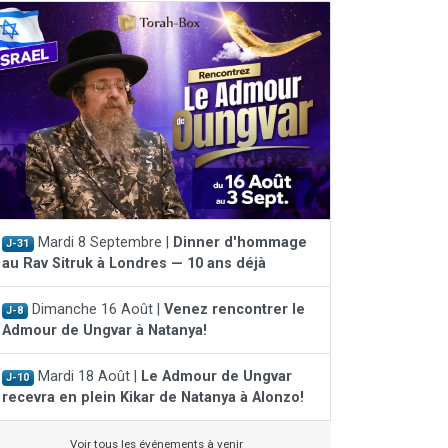
Mardi 8 Septembre |
Dinner d'hommage
J-31
au Rav Sitruk à Londres — 10 ans déjà
Dimanche 16 Août |
Venez rencontrer le
J-8
Admour de Ungvar à Natanya!
Mardi 18 Août |
Le Admour de Ungvar
J-10
recevra en plein Kikar de Natanya à Alonzo!
Voir tous les événements à venir