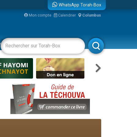
WhatsApp Torah-Box
bre
Mon compte
Calendrier
Columbus
...
vertissements
Livres
Rabbanim