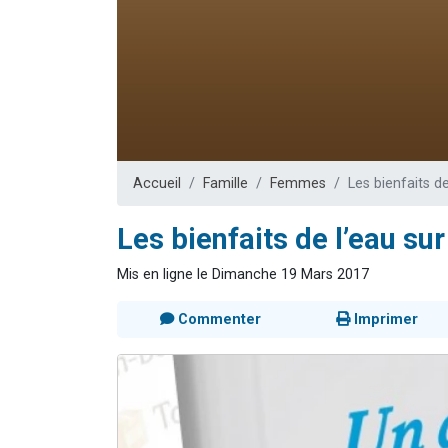
13 personnes
30 perso
Il reste 
12 nouve
29 personnes
Accueil
Famille
Femmes
Les bienfaits d
Les bienfaits de l’eau su
Mis en ligne le Dimanche 19 Mars 2017
Commenter
Imprimer