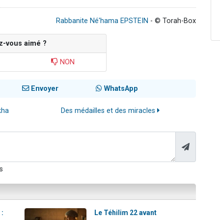
Rabbanite Né'hama EPSTEIN
- © Torah-Box
z-vous aimé ?
NON
Envoyer
WhatsApp
kha
Des médailles et des miracles
s
 :
Le Téhilim 22 avant