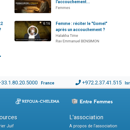
l'accouchement...
Femmes
22
Femme : réciter le "Gomel"
6:16
?
après un accouchement ?
Halakha Time
Rav Emmanuel BENSIMON
"
+33.1.80.20.5000
+972.2.37.41.515
France
Is
ources
L'association
ier Juif
A propos de l'association