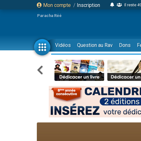
Mon compte
/
Inscription
Il reste 
16 person
Paracha Réé
2 personnes 
6 personnes 
4 personn
Vidéos
Question au Rav
Dons
F
2 personn
17 personnes
4 personnes 
Il reste 
Eva vient de
4 personnes 
3 personnes 
Odaya vient 
3 personn
2 personnes 