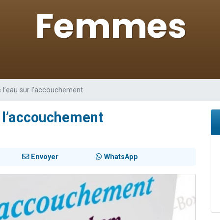
 viennent de demander une bénédiction
nnes viennent de faire un don pour Sauvez la jambe de Yohan
49 places pour étudier en groupe sur Zoom
lles musiques dans Torah-Box Music
 viennent de demander une bénédiction
e l’eau sur l’accouchement
r l’accouchement
Envoyer
WhatsApp