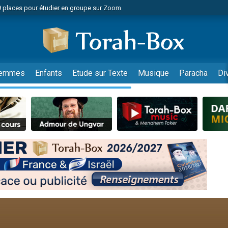
49 places pour étudier en groupe sur Zoom
nes viennent de faire un don pour Diane, 80 ans, dans un appartement insalu
viennent de nous rejoindre sur WhatsApp
viennent de nous rejoindre sur WhatsApp
es viennent de faire un don pour Reloger Rivka, 6 enfants, victime de violences
emmes
Enfants
Etude sur Texte
Musique
Paracha
Di
es viennent de faire un don pour 1 Journée de Vacances Pour les Enfants
 viennent de demander une bénédiction
viennent de nous rejoindre sur WhatsApp
49 places pour étudier en groupe sur Zoom
 donner son Maasser
viennent de nous rejoindre sur WhatsApp
viennent de nous rejoindre sur WhatsApp
de donner son Maasser
es viennent de faire un don pour 5 jours de vacances aux Orphelins
viennent de nous rejoindre sur WhatsApp