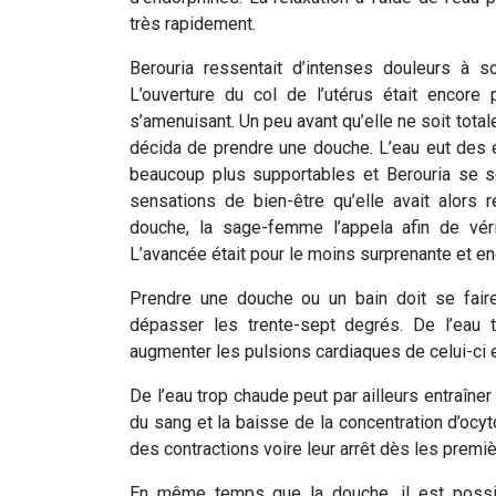
très rapidement.
Berouria ressentait d’intenses douleurs à s
L’ouverture du col de l’utérus était encore 
s’amenuisant. Un peu avant qu’elle ne soit total
décida de prendre une douche. L’eau eut des e
beaucoup plus supportables et Berouria se se
sensations de bien-être qu’elle avait alors
douche, la sage-femme l’appela afin de véri
L’avancée était pour le moins surprenante et e
Prendre une douche ou un bain doit se fair
dépasser les trente-sept degrés.
De l’eau 
augmenter les pulsions cardiaques de celui-ci 
De l’eau trop chaude peut par ailleurs entraîne
du sang et la baisse de la concentration d’ocy
des contractions voire leur arrêt dès les premi
En même temps que la douche, il est possibl