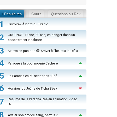
+ Populaires
Cours
Questions au Rav
1
Histoire - À bord du Titanic
2
URGENCE - Diane, 80 ans, en danger dans un
appartement insalubre
3
Mitsva en panique 😨 Arriver à l'heure à la Téfila
4
Panique à la boulangerie Cachère
5
La Paracha en 60 secondes : Réé
6
Horaires du Jeûne de Ticha Béav
7
Résumé de la Paracha Réé en animation Vidéo
IA
8
Avaler son propre sang, permis ?