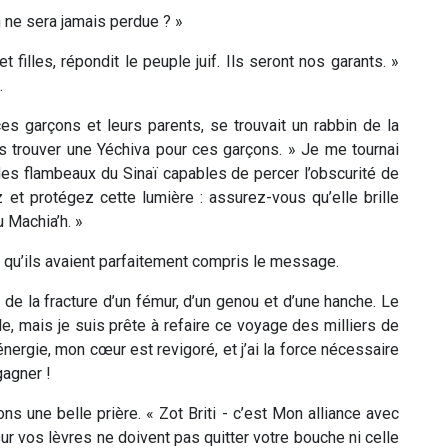
 ne sera jamais perdue ? »
filles, répondit le peuple juif. Ils seront nos garants. »
.
es garçons et leurs parents, se trouvait un rabbin de la
ns trouver une Yéchiva pour ces garçons. » Je me tournai
des flambeaux du Sinaï capables de percer l’obscurité de
 et protégez cette lumière : assurez-vous qu’elle brille
u Machia’h. »
rd qu’ils avaient parfaitement compris le message.
de la fracture d’un fémur, d’un genou et d’une hanche. Le
cile, mais je suis prête à refaire ce voyage des milliers de
nergie, mon cœur est revigoré, et j’ai la force nécessaire
gagner !
tons une belle prière. «
Zot Briti
- c’est Mon alliance avec
r vos lèvres ne doivent pas quitter votre bouche ni celle