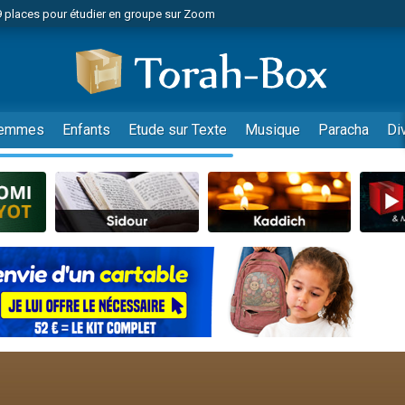
49 places pour étudier en groupe sur Zoom
nes viennent de faire un don pour Diane, 80 ans, dans un appartement insalu
viennent de nous rejoindre sur WhatsApp
viennent de nous rejoindre sur WhatsApp
es viennent de faire un don pour Reloger Rivka, 6 enfants, victime de violences
emmes
Enfants
Etude sur Texte
Musique
Paracha
Di
es viennent de faire un don pour 1 Journée de Vacances Pour les Enfants
 viennent de demander une bénédiction
viennent de nous rejoindre sur WhatsApp
49 places pour étudier en groupe sur Zoom
 donner son Maasser
viennent de nous rejoindre sur WhatsApp
viennent de nous rejoindre sur WhatsApp
de donner son Maasser
es viennent de faire un don pour 5 jours de vacances aux Orphelins
viennent de nous rejoindre sur WhatsApp