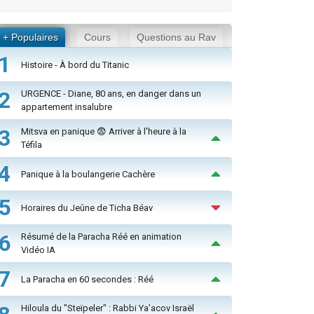
+ Populaires
Cours
Questions au Rav
1
Histoire - À bord du Titanic
2
URGENCE - Diane, 80 ans, en danger dans un
appartement insalubre
3
Mitsva en panique 😨 Arriver à l'heure à la
Téfila
4
Panique à la boulangerie Cachère
5
Horaires du Jeûne de Ticha Béav
6
Résumé de la Paracha Réé en animation
Vidéo IA
7
La Paracha en 60 secondes : Réé
Hiloula du "Steïpeler" : Rabbi Ya’acov Israël