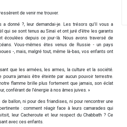
ressèrent de venir me trouver.
 a donné ?, leur demandai-je. Les trésors qu’Il vous a
ël qui se sont tenus au Sinaï et ont juré d’être les garants
nt écoulées depuis ce jour-là. Nous avons traversé de
 océans. Vous-mêmes êtes venus de Russie - un pays
boues -, mais, malgré tout, même là-bas, vos enfants ont
sant que les armées, les armes, la culture et la société.
e pourra jamais être éteinte par aucun pouvoir terrestre.
notre flamme brille plus fortement que jamais, son éclat
r, conférant de l’énergie à nos âmes juives. »
 de ballon, ni pour des friandises, ni pour rencontrer une
pertinente : comment réagir face à leurs camarades qui
itsit, leur Cacheroute et leur respect du Chabbath ? Ce
rsant avec ces enfants.