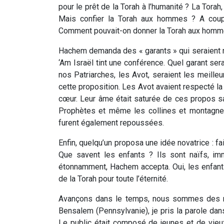
pour le prêt de la Torah à l’humanité ? La Torah,
Mais confier la Torah aux hommes ? A coup sûr
Comment pouvait-on donner la Torah aux homm
Hachem demanda des « garants » qui seraient re
‘
Am Israël
tint une conférence. Quel garant ser
nos Patriarches, les Avot, seraient les meill
cette proposition. Les Avot avaient respecté la 
cœur. Leur âme était saturée de ces propos sain
Prophètes et même les collines et montagnes
furent également repoussées.
Enfin, quelqu’un proposa une idée novatrice : f
Que savent les enfants ? Ils sont naïfs, im
étonnamment, Hachem accepta. Oui, les enfants
de la Torah pour toute l’éternité.
Avançons dans le temps, nous sommes des mil
Bensalem (Pennsylvanie), je pris la parole d
Le public était composé de jeunes et de vieu