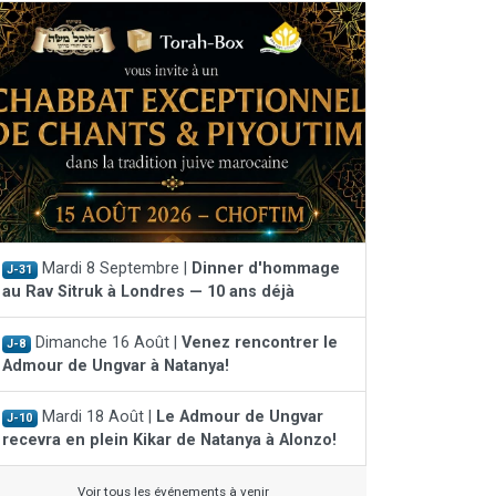
Mardi 8 Septembre |
Dinner d'hommage
J-31
au Rav Sitruk à Londres — 10 ans déjà
Dimanche 16 Août |
Venez rencontrer le
J-8
Admour de Ungvar à Natanya!
Mardi 18 Août |
Le Admour de Ungvar
J-10
recevra en plein Kikar de Natanya à Alonzo!
Voir tous les événements à venir