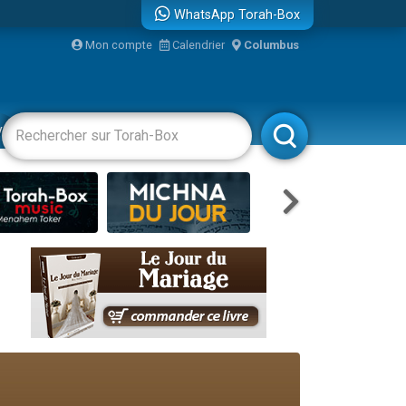
WhatsApp Torah-Box
bre
Mon compte
Calendrier
Columbus
...
vertissements
Livres
Rabbanim