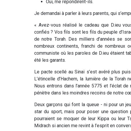
Oui, me répondirent-ils.
Je demandai à parler à leurs parents, qui s’emp
« Avez-vous réalisé le cadeau que D.ieu vous
confiés ? Vos fils sont les fils du peuple d’Isra
de notre Torah. Des milliers d’années se so
nombreux continents, franchi de nombreux
communiste où les paroles de D.ieu étaient ta
été les garants.
Le pacte scellé au Sinaï s’est avéré plus puis
L’étincelle d’Hachem, la lumière de la Torah n
Nous entrons dans l’année 5775 et l’éclat de 
pénètre dans les moindres recoins de notre cœu
Deux garçons qui font la queue - ni pour un jeu
star du sport, mais pour poser une question 
pourraient se moquer de leur Kippa ou leur Ts
Midrach si ancien me revint à l’esprit en conve