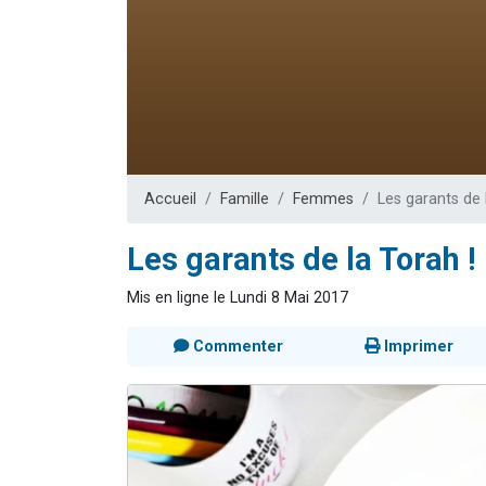
13 personnes
30 perso
Il reste 
12 nouve
29 personnes
Accueil
Famille
Femmes
Les garants de 
Les garants de la Torah !
Mis en ligne le Lundi 8 Mai 2017
Commenter
Imprimer