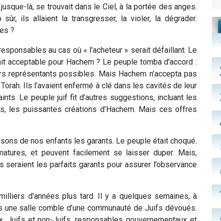
 jusque-là, se trouvait dans le Ciel, à la portée des anges.
, ils allaient la transgresser, la violer, la dégrader.
es ?
sponsables au cas où « l’acheteur » serait défaillant. Le
ait acceptable pour Hachem ? Le peuple tomba d’accord :
eurs représentants possibles. Mais Hachem n’accepta pas
Torah. Ils l’avaient enfermé à clé dans les cavités de leur
ts. Le peuple juif fit d’autres suggestions, incluant les
, les puissantes créations d’Hachem. Mais ces offres
aisons de nos enfants les garants. Le peuple était choqué.
matures, et peuvent facilement se laisser duper. Mais,
 seraient les parfaits garants pour assurer l’observance
liers d’années plus tard. Il y a quelques semaines, à
ans une salle comble d’une communauté de Juifs dévoués.
x, Juifs et non-Juifs, responsables gouvernementaux et