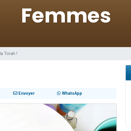
 viennent de demander une bénédiction
nnes viennent de faire un don pour Sauvez la jambe de Yohan
49 places pour étudier en groupe sur Zoom
lles musiques dans Torah-Box Music
 viennent de demander une bénédiction
la Torah !
Envoyer
WhatsApp