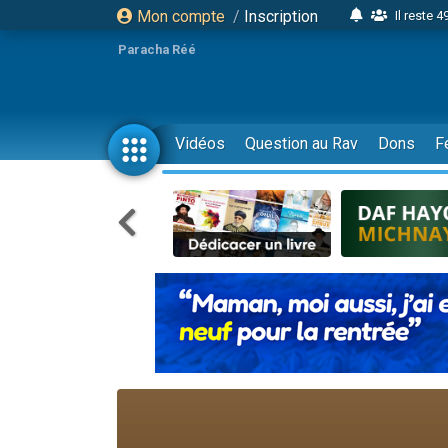
Mon compte
/
Inscription
Il reste 
16 person
Paracha Réé
2 personnes 
6 personnes 
4 personn
Vidéos
Question au Rav
Dons
F
2 personn
17 personnes
4 personnes 
Il reste 
Eva vient de
4 personnes 
3 personnes 
Odaya vient 
3 personn
2 personnes 