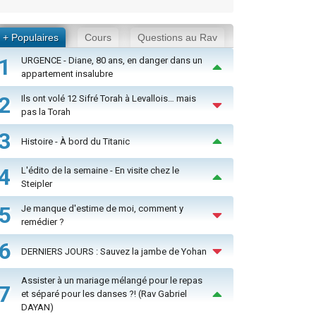
+ Populaires
Cours
Questions au Rav
1
URGENCE - Diane, 80 ans, en danger dans un
appartement insalubre
2
Ils ont volé 12 Sifré Torah à Levallois… mais
pas la Torah
3
Histoire - À bord du Titanic
4
L'édito de la semaine - En visite chez le
Steipler
5
Je manque d'estime de moi, comment y
remédier ?
6
DERNIERS JOURS : Sauvez la jambe de Yohan
Assister à un mariage mélangé pour le repas
7
et séparé pour les danses ?! (Rav Gabriel
DAYAN)