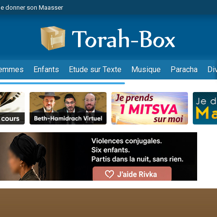
de donner son Maasser
es viennent de faire un don pour 5 jours de vacances aux Orphelins
es viennent de faire un don pour Diane, 80 ans, dans un appartement insalub
viennent de nous rejoindre sur WhatsApp
 viennent de demander une bénédiction
emmes
Enfants
Etude sur Texte
Musique
Paracha
Di
lles musiques dans Torah-Box Music
nnes viennent de faire un don pour Sauvez la jambe de Yohan
49 places pour étudier en groupe sur Zoom
viennent de nous rejoindre sur WhatsApp
viennent de nous rejoindre sur WhatsApp
viennent de nous rejoindre sur WhatsApp
les musiques dans Torah-Box Music
es viennent de faire un don pour Tsédaka : pauvres d'Israel
sion radio : Visions de grandeur n°104 : Le Chabbath et le Birkat Hamazone à 
 viennent de demander une bénédiction