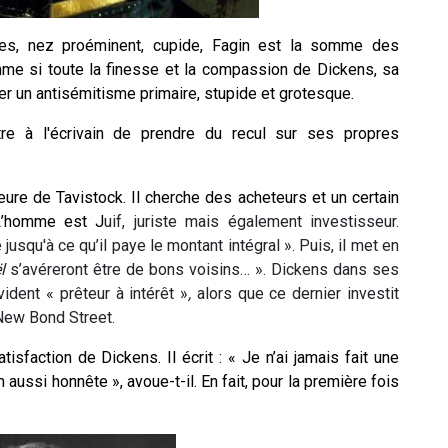
ules, nez proéminent, cupide, Fagin est la somme des
mme si toute la finesse et la compassion de Dickens, sa
ter un antisémitisme primaire, stupide et grotesque.
re à l'écrivain de prendre du recul sur ses propres
ure de Tavistock. Il cherche des acheteurs et un certain
L’homme est J
uif, juriste mais également investisseur.
 jusqu'à ce qu’il paye le montant intégral ». Puis, il met en
l
s’avéreront être de bons voisins… ». Dickens dans ses
ident « prêteur à intérêt »
,
alors que ce dernier investit
New Bond Street.
isfaction de Dickens. Il écrit : « Je n’ai jamais fait une
 aussi honnête », avoue-t-il. En fait, pour la première fois