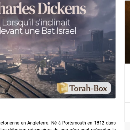
 victorienne en Angleterre. Né à Portsmouth en 1812 dans
 les déboires pécuniaires de son père vont précipiter la