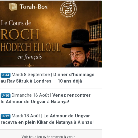
Mardi 8 Septembre |
Dinner d'hommage
J-33
au Rav Sitruk à Londres — 10 ans déjà
Dimanche 16 Août |
Venez rencontrer
J-10
le Admour de Ungvar à Natanya!
Mardi 18 Août |
Le Admour de Ungvar
J-12
recevra en plein Kikar de Natanya à Alonzo!
Voir tous les événements à venir