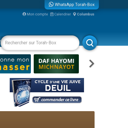
WhatsApp Torah-Box
Mon compte
Calendrier
Columbus
re
vertissements
Livres
Rabbanim
travers le temps