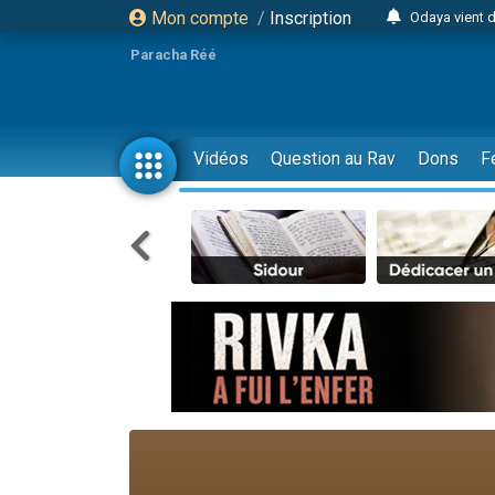
Mon compte
/
Inscription
Odaya vient 
3 personn
Paracha Réé
3 personn
2 personnes 
13 personnes
Vidéos
Question au Rav
Dons
F
12 nouve
30 perso
Il reste 
3 personnes 
2 personnes 
3 personnes 
2 nouvel
8 personn
Nouvelle émis
61 personnes