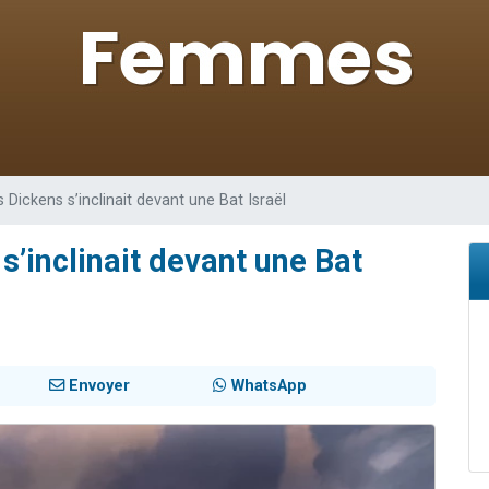
de donner son Maasser
49 places pour étudier en groupe sur Zoom
ent de donner son Maasser
es viennent de faire un don pour 5 enfants déjà orphelins risquent de perdre
viennent de nous rejoindre sur WhatsApp
 Dickens s’inclinait devant une Bat Israël
s’inclinait devant une Bat
Envoyer
WhatsApp