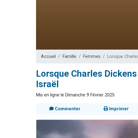
Ariel vient 
Il reste 
Nathaniel vi
6 personn
3 personnes 
Accueil
Famille
Femmes
Lorsque Charles
Lorsque Charles Dickens 
Israël
Mis en ligne le Dimanche 9 Février 2025
Commenter
Imprimer