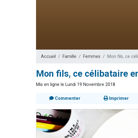
Il reste 
12 nouve
3 personnes 
2 personnes 
2 personnes 
Accueil
Famille
Femmes
Mon fils, ce cél
Mon fils, ce célibataire e
Mis en ligne le Lundi 19 Novembre 2018
Commenter
Imprimer