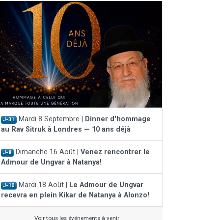
Mardi 8 Septembre |
Dinner d'hommage
J-31
au Rav Sitruk à Londres — 10 ans déjà
Dimanche 16 Août |
Venez rencontrer le
J-8
Admour de Ungvar à Natanya!
Mardi 18 Août |
Le Admour de Ungvar
J-10
recevra en plein Kikar de Natanya à Alonzo!
Voir tous les événements à venir