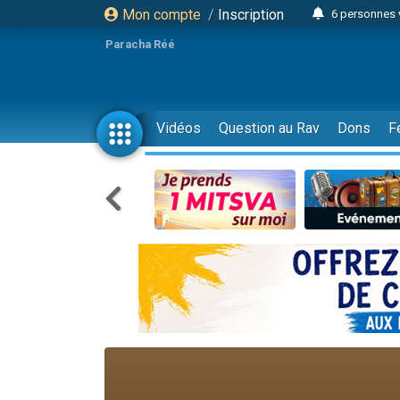
Mon compte
/
Inscription
6 personnes 
4 personn
Paracha Réé
2 personn
17 personnes
4 personnes 
Vidéos
Question au Rav
Dons
F
Il reste 
23 person
Eva vient de
4 personnes 
3 personnes 
3 personn
Odaya vient 
13 personnes
2 personnes 
30 perso