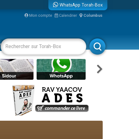
WhatsApp Torah-Box
...
Mon compte
Calendrier
Columbus
vertissements
Livres
Rabbanim
bre