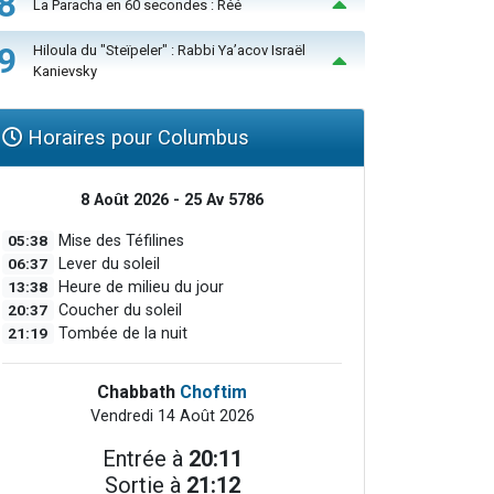
8
La Paracha en 60 secondes : Réé
9
Hiloula du "Steïpeler" : Rabbi Ya’acov Israël
Kanievsky
Horaires pour Columbus
8 Août 2026 - 25 Av 5786
05:38
Mise des Téfilines
06:37
Lever du soleil
13:38
Heure de milieu du jour
20:37
Coucher du soleil
21:19
Tombée de la nuit
Chabbath
Choftim
Vendredi 14 Août 2026
Entrée à
20:11
Sortie à
21:12