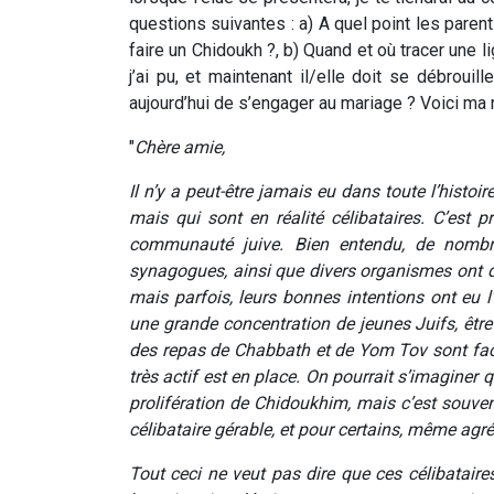
questions suivantes : a) A quel point les paren
faire un Chidoukh ?, b) Quand et où tracer une l
j’ai pu, et maintenant il/elle doit se débrouil
aujourd’hui de s’engager au mariage ? Voici ma 
"
Chère amie,
Il n’y a peut-être jamais eu dans toute l’histoi
mais qui sont en réalité célibataires. C’est
communauté juive. Bien entendu, de nombreu
synagogues, ainsi que divers organismes ont d
mais parfois, leurs bonnes intentions ont eu l
une grande concentration de jeunes Juifs, être
des repas de Chabbath et de Yom Tov sont fac
très actif est en place. On pourrait s’imaginer
prolifération de Chidoukhim, mais c’est souvent 
célibataire gérable, et pour certains, même agré
Tout ceci ne veut pas dire que ces célibataires