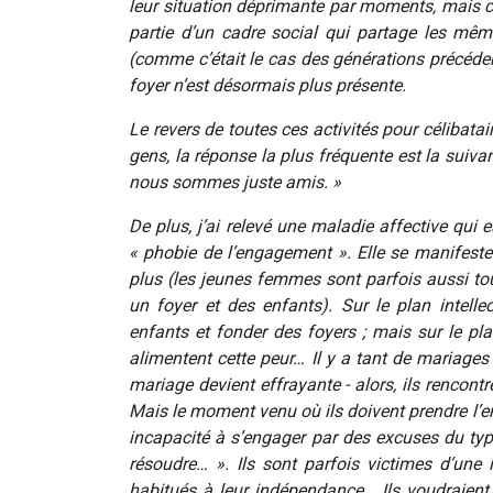
leur situation déprimante par moments, mais ce q
partie d’un cadre social qui partage les mêm
(comme c’était le cas des générations précéde
foyer n’est désormais plus présente.
Le revers de toutes ces activités pour célibata
gens, la réponse la plus fréquente est la suivan
nous sommes juste amis. »
De plus, j’ai relevé une maladie affective qui e
« phobie de l’engagement ». Elle se manifest
plus (les jeunes femmes sont parfois aussi tou
un foyer et des enfants). Sur le plan intell
enfants et fonder des foyers ; mais sur le pl
alimentent cette peur… Il y a tant de mariages
mariage devient effrayante - alors, ils rencontr
Mais le moment venu où ils doivent prendre l’eng
incapacité à s’engager par des excuses du ty
résoudre… ». Ils sont parfois victimes d’une 
habitués à leur indépendance… Ils voudraient 