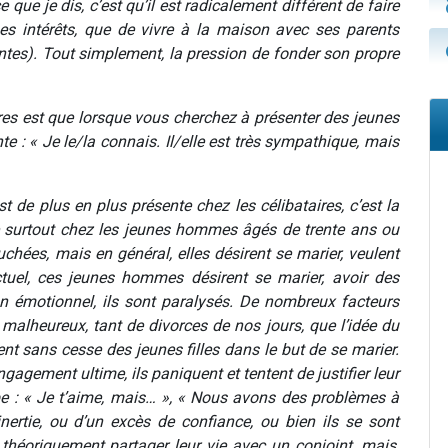
ue je dis, c’est qu’il est radicalement différent de faire
es intérêts, que de vivre à la maison avec ses parents
ntes). Tout simplement, la pression de fonder son propre
ires est que lorsque vous cherchez à présenter des jeunes
te : « Je le/la connais. Il/elle est très sympathique, mais
st de plus en plus présente chez les célibataires, c’est la
e surtout chez les jeunes hommes âgés de trente ans ou
chées, mais en général, elles désirent se marier, veulent
ectuel, ces jeunes hommes désirent se marier, avoir des
an émotionnel, ils sont paralysés. De nombreux facteurs
 malheureux, tant de divorces de nos jours, que l’idée du
ent sans cesse des jeunes filles dans le but de se marier.
agement ultime, ils paniquent et tentent de justifier leur
pe : « Je t’aime, mais… », « Nous avons des problèmes à
inertie, ou d’un excès de confiance, ou bien ils se sont
théoriquement partager leur vie avec un conjoint, mais,