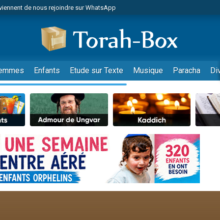
viennent de nous rejoindre sur WhatsApp
es viennent de faire un don pour Reloger Rivka, 6 enfants, victime de violences
es viennent de faire un don pour 1 Journée de Vacances Pour les Enfants
 viennent de demander une bénédiction
viennent de nous rejoindre sur WhatsApp
emmes
Enfants
Etude sur Texte
Musique
Paracha
Di
49 places pour étudier en groupe sur Zoom
nes viennent de faire un don pour Diane, 80 ans, dans un appartement insalu
 donner son Maasser
viennent de nous rejoindre sur WhatsApp
viennent de nous rejoindre sur WhatsApp
es viennent de faire un don pour 5 jours de vacances aux Orphelins
de donner son Maasser
 viennent de demander une bénédiction
viennent de nous rejoindre sur WhatsApp
nnes viennent de faire un don pour Sauvez la jambe de Yohan