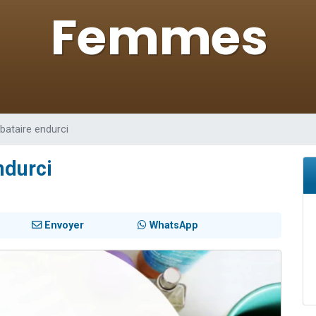
49 places pour étudier en groupe sur Zoom
lles musiques dans Torah-Box Music
viennent de nous rejoindre sur WhatsApp
viennent de nous rejoindre sur WhatsApp
viennent de nous rejoindre sur WhatsApp
ibataire endurci
ndurci
Envoyer
WhatsApp