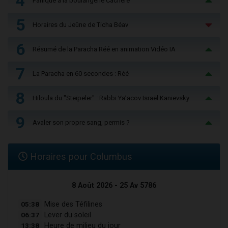
4
Panique à la boulangerie Cachère
5
Horaires du Jeûne de Ticha Béav
6
Résumé de la Paracha Réé en animation Vidéo IA
7
La Paracha en 60 secondes : Réé
8
Hiloula du "Steïpeler" : Rabbi Ya’acov Israël Kanievsky
9
Avaler son propre sang, permis ?
Horaires pour Columbus
8 Août 2026 - 25 Av 5786
05:38
Mise des Téfilines
06:37
Lever du soleil
13:38
Heure de milieu du jour