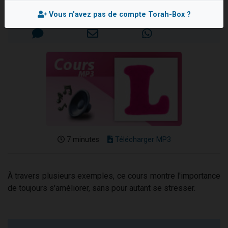
13 personnes viennent de demander une bénédiction
Mis en ligne le Vendredi 16 Novembre 2018
Vous n'avez pas de compte Torah-Box ?
30 personnes viennent de faire un don pour Sauvez la jambe de Yohan
Il reste 49 places pour étudier en groupe sur Zoom
12 nouvelles musiques dans Torah-Box Music
29 personnes viennent de demander une bénédiction
7 minutes
Télécharger MP3
À travers plusieurs exemples, ce cours montre l'importance
de toujours s'améliorer, sans pour autant se stresser.