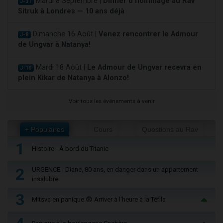
Mardi 8 Septembre |
Dinner d'hommage au Rav
J-31
Sitruk à Londres — 10 ans déjà
Dimanche 16 Août |
Venez rencontrer le Admour
J-8
de Ungvar à Natanya!
Mardi 18 Août |
Le Admour de Ungvar recevra en
J-10
plein Kikar de Natanya à Alonzo!
Voir tous les événements à venir
+ Populaires
Cours
Questions au Rav
1
Histoire - À bord du Titanic
2
URGENCE - Diane, 80 ans, en danger dans un appartement
insalubre
3
Mitsva en panique 😨 Arriver à l'heure à la Téfila