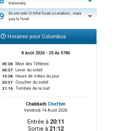
8
Kanievsky
9
Ils ont volé 12 Sifré Torah à Levallois… mais
pas la Torah
Horaires pour Columbus
8 Août 2026 - 25 Av 5786
05:38
Mise des Téfilines
06:37
Lever du soleil
13:38
Heure de milieu du jour
20:37
Coucher du soleil
21:19
Tombée de la nuit
Chabbath
Choftim
Vendredi 14 Août 2026
Entrée à
20:11
Sortie à
21:12