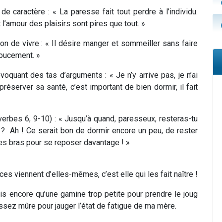
t de caractère : «
La paresse fait tout perdre à l’individu
.
t l’amour des plaisirs sont pires que tout. »
çon de vivre : « Il désire manger et sommeiller sans faire
doucement. »
voquant des tas d’arguments : « Je n’y arrive pas, je n’ai
t préserver sa santé, c’est important de bien dormir, il fait
erbes 6, 9-10) : «
Jusqu’à quand, paresseux, resteras-tu
 Ah ! Ce serait bon de dormir encore un peu, de rester
les bras pour se reposer davantage !
»
s viennent d’elles-mêmes, c’est elle qui les fait naître !
ais encore qu’une gamine trop petite pour prendre le joug
ssez mûre pour jauger l’état de fatigue de ma mère.