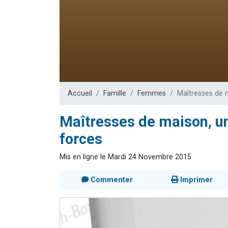
Il reste 
12 nouve
3 personnes 
2 personnes 
2 personnes 
Accueil
Famille
Femmes
Maîtresses de 
Maîtresses de maison, un
forces
Mis en ligne le Mardi 24 Novembre 2015
Commenter
Imprimer