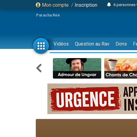
Mon compte
/
Inscription
6 personnes 
4 personn
Paracha Réé
2 personn
17 personnes
4 personnes 
Vidéos
Question au Rav
Dons
F
Il reste 
23 person
Eva vient de
4 personnes 
3 personnes 
3 personn
Odaya vient 
13 personnes
2 personnes 
30 perso