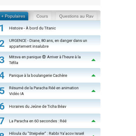
+ Populaires
Cours
Questions au Rav
1
Histoire - À bord du Titanic
2
URGENCE - Diane, 80 ans, en danger dans un
appartement insalubre
3
Mitsva en panique 😨 Arriver à l'heure à la
Téfila
4
Panique à la boulangerie Cachère
5
Résumé de la Paracha Réé en animation
Vidéo IA
6
Horaires du Jeûne de Ticha Béav
7
La Paracha en 60 secondes : Réé
Hiloula du "Steïpeler" : Rabbi Ya’acov Israël