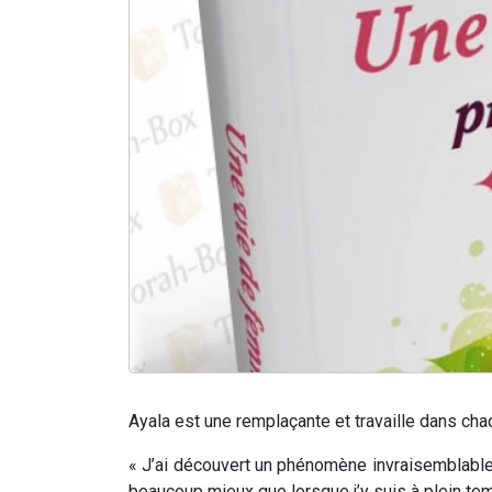
Ayala est une remplaçante et travaille dans chaq
« J’ai découvert un phénomène invraisemblable ! 
beaucoup mieux que lorsque j’y suis à plein tem