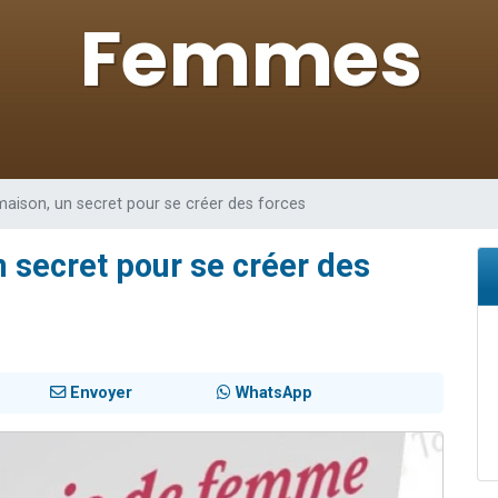
49 places pour étudier en groupe sur Zoom
lles musiques dans Torah-Box Music
viennent de nous rejoindre sur WhatsApp
viennent de nous rejoindre sur WhatsApp
viennent de nous rejoindre sur WhatsApp
maison, un secret pour se créer des forces
 secret pour se créer des
Envoyer
WhatsApp