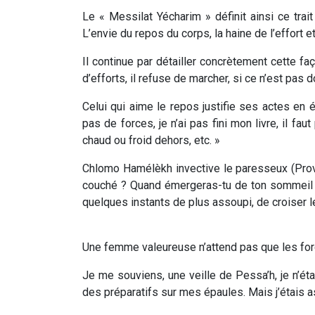
Le « Messilat Yécharim » définit ainsi ce trai
L’envie du repos du corps, la haine de l’effort e
Il continue par détailler concrètement cette fa
d’efforts, il refuse de marcher, si ce n’est pas 
Celui qui aime le repos justifie ses actes en é
pas de forces, je n’ai pas fini mon livre, il fau
chaud ou froid dehors, etc. »
Chlomo Hamélèkh invective le paresseux (Prov
couché ? Quand émergeras-tu de ton sommeil ?
quelques instants de plus assoupi, de croiser 
Une femme valeureuse n’attend pas que les force
Je me souviens, une veille de Pessa’h, je n’ét
des préparatifs sur mes épaules. Mais j’étais a