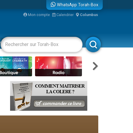
WhatsApp Torah-Box
...
Mon compte
Calendrier
Columbus
vertissements
Livres
Rabbanim
bre