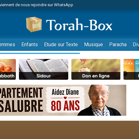
viennent de nous rejoindre sur WhatsApp
es viennent de faire un don pour Reloger Rivka, 6 enfants, victime de violences
es viennent de faire un don pour 1 Journée de Vacances Pour les Enfants
 viennent de demander une bénédiction
viennent de nous rejoindre sur WhatsApp
emmes
Enfants
Etude sur Texte
Musique
Paracha
Di
49 places pour étudier en groupe sur Zoom
nes viennent de faire un don pour Diane, 80 ans, dans un appartement insalu
 donner son Maasser
viennent de nous rejoindre sur WhatsApp
viennent de nous rejoindre sur WhatsApp
es viennent de faire un don pour 5 jours de vacances aux Orphelins
de donner son Maasser
 viennent de demander une bénédiction
viennent de nous rejoindre sur WhatsApp
nnes viennent de faire un don pour Sauvez la jambe de Yohan