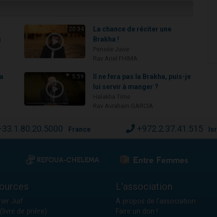
La chance de réciter une
20:34
n
Brakha !
Pensée Juive
Rav Ariel FHIMA
la
Il ne fera pas la Brakha, puis-je
5:59
lui servir à manger ?
Halakha Time
Rav Avraham GARCIA
+33.1.80.20.5000
+972.2.37.41.515
France
Is
ources
L'association
ier Juif
A propos de l'association
(livre de prière)
Faire un don !