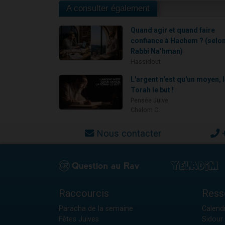
A consulter également
Quand agir et quand faire
confiance à Hachem ? (selo
Rabbi Na’hman)
Hassidout
L'argent n'est qu'un moyen, 
Torah le but !
Pensée Juive
Chalom C.
Nous contacter
Raccourcis
Ress
Paracha de la semaine
Calendr
Fêtes Juives
Sidour 