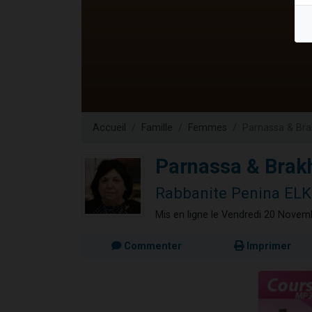
17 personnes
4 personnes 
Il reste 
Eva vient de
Eli vient de 
Accueil
Famille
Femmes
Parnassa & Br
Parnassa & Brak
Rabbanite Penina ELK
Mis en ligne le Vendredi 20 Nove
Commenter
Imprimer