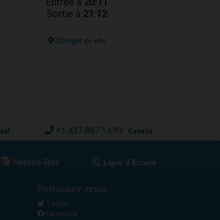
Entrée à
20:11
Sortie à
21:12
Changer de ville
+1.437.887.14.93
raël
Canada
Retrouvez-nous...
Twitter
Facebook