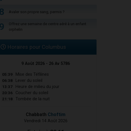
8
Avaler son propre sang, permis ?
9
Offrez une semaine de centre aéré à un enfant
orphelin
Horaires pour Columbus
9 Août 2026 - 26 Av 5786
05:39
Mise des Téfilines
06:38
Lever du soleil
13:37
Heure de milieu du jour
20:36
Coucher du soleil
21:18
Tombée de la nuit
Chabbath
Choftim
Vendredi 14 Août 2026