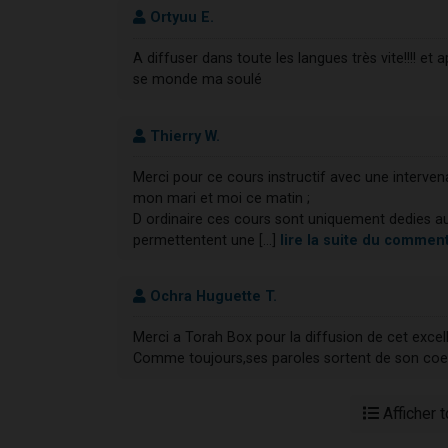
Ortyuu E.
A diffuser dans toute les langues très vite!!!! e
se monde ma soulé
Thierry W.
Merci pour ce cours instructif avec une interve
mon mari et moi ce matin ;
D ordinaire ces cours sont uniquement dedies au
permettentent une [...]
lire la suite du commen
Ochra Huguette T.
Merci a Torah Box pour la diffusion de cet excell
Comme toujours,ses paroles sortent de son coeur
Afficher 