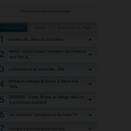
Voir tous les événements à venir
+ Populaires
Cours
Questions au Rav
1
Horaires du Jeûne de Ticha Béav
2
MERCI - Grâce à vous, l'opération de Yohan va
avoir lieu 🙏
3
La Paracha en 60 secondes : Réé
4
Mitsva en panique 😨 Arriver à l'heure à la
Téfila
5
URGENCE - Diane, 80 ans, en danger dans un
appartement insalubre
6
J'ai oublié les "bénédictions du matin" ?!
7
Panique à la boulangerie Cachère