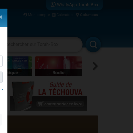
WhatsApp Torah-Box
Mon compte
Calendrier
Columbus
×
vertissements
Livres
Rabbanim
re
 ?
...