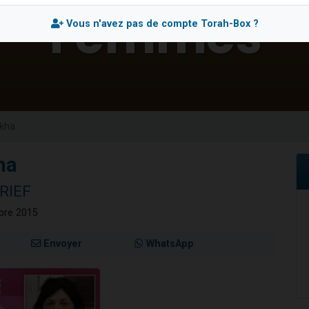
 viennent de demander une bénédiction
Vous n'avez pas de compte Torah-Box ?
viennent de nous rejoindre sur WhatsApp
49 places pour étudier en groupe sur Zoom
 donner son Maasser
donner son Maasser
akha
ha
RIEF
mbre 2015
Envoyer
WhatsApp