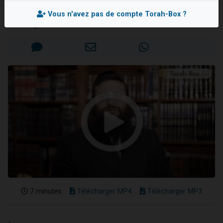
Rav Israël-Méïr CREMISI
2 personnes viennent de nous rejoindre sur WhatsApp
Vous n'avez pas de compte Torah-Box ?
2 nouvelles musiques dans Torah-Box Music
Mis en ligne le Lundi 26 Mars 2018
3 personnes viennent de nous rejoindre sur WhatsApp
8 personnes viennent de faire un don pour Tsédaka : pauvres d'Israel
2 personnes viennent de faire un don pour 1 Journée de Vacances Pour les Enfants
7 minutes
Télécharger MP4
Télécharger MP3