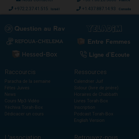
France
+972.2.37.41.515
+1.437.887.14.93
Israël
Canada
Raccourcis
Ressources
Paracha de la semaine
Calendrier Juif
Fêtes Juives
Sidour (livre de prière)
News
Horaires de Chabbath
Cours Mp3-Vidéo
Livres Torah-Box
Yéchiva Torah-Box
Inscription
Dédicacer un cours
Podcast Torah-Box
English Version
L'association
Retrouvez-nous...