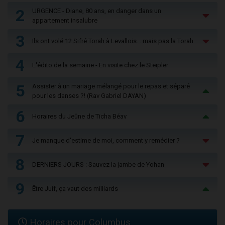
2
URGENCE - Diane, 80 ans, en danger dans un
appartement insalubre
3
Ils ont volé 12 Sifré Torah à Levallois… mais pas la Torah
4
L'édito de la semaine - En visite chez le Steipler
5
Assister à un mariage mélangé pour le repas et séparé
pour les danses ?! (Rav Gabriel DAYAN)
6
Horaires du Jeûne de Ticha Béav
7
Je manque d'estime de moi, comment y remédier ?
8
DERNIERS JOURS : Sauvez la jambe de Yohan
9
Être Juif, ça vaut des milliards
Horaires pour Columbus