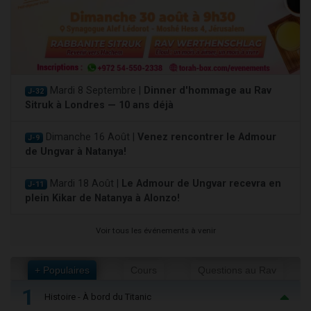
Mardi 8 Septembre |
Dinner d'hommage au Rav
J-32
Sitruk à Londres — 10 ans déjà
Dimanche 16 Août |
Venez rencontrer le Admour
J-9
de Ungvar à Natanya!
Mardi 18 Août |
Le Admour de Ungvar recevra en
J-11
plein Kikar de Natanya à Alonzo!
Voir tous les événements à venir
+ Populaires
Cours
Questions au Rav
1
Histoire - À bord du Titanic