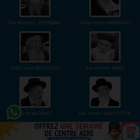
Rav Aharon L. STEINMAN
Rabbi 'Haïm KANIEWSKI
Rabbi David ABI'HSSIRA
Rav Chlomo AMAR
Rav Israël GANTZ
Rav Yossef-Haïm SITRUK