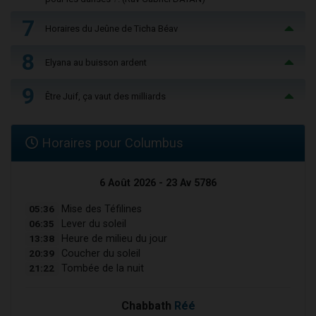
7
Horaires du Jeûne de Ticha Béav
8
Elyana au buisson ardent
9
Être Juif, ça vaut des milliards
Horaires pour Columbus
6 Août 2026 - 23 Av 5786
05:36
Mise des Téfilines
06:35
Lever du soleil
13:38
Heure de milieu du jour
20:39
Coucher du soleil
21:22
Tombée de la nuit
Chabbath
Réé