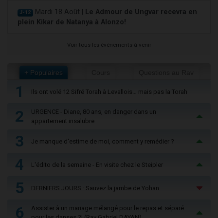
Mardi 18 Août |
Le Admour de Ungvar recevra en
J-12
plein Kikar de Natanya à Alonzo!
Voir tous les événements à venir
+ Populaires
Cours
Questions au Rav
1
Ils ont volé 12 Sifré Torah à Levallois… mais pas la Torah
2
URGENCE - Diane, 80 ans, en danger dans un
appartement insalubre
3
Je manque d'estime de moi, comment y remédier ?
4
L'édito de la semaine - En visite chez le Steipler
5
DERNIERS JOURS : Sauvez la jambe de Yohan
6
Assister à un mariage mélangé pour le repas et séparé
pour les danses ?! (Rav Gabriel DAYAN)