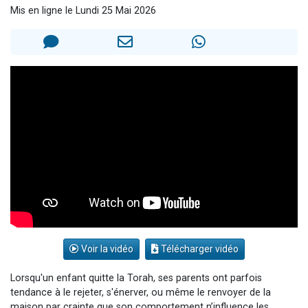
Mis en ligne le Lundi 25 Mai 2026
Dovan vient de donner son Maasser
2 personnes viennent de nous rejoindre sur WhatsApp
2 personnes viennent de nous rejoindre sur WhatsApp
Malgorzata vient de donner son Maasser
3 personnes viennent de nous rejoindre sur WhatsApp
Voir la vidéo
Télécharger vidéo
Lorsqu'un enfant quitte la Torah, ses parents ont parfois
tendance à le rejeter, s'énerver, ou même le renvoyer de la
maison par crainte que son comportement n’influence les