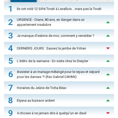
1
Ils ont volé 12 Sifré Torah à Levallois… mais pas la Torah
2
URGENCE - Diane, 80 ans, en danger dans un
appartement insalubre
3
Je manque d'estime de moi, comment y remédier ?
4
DERNIERS JOURS : Sauvez la jambe de Yohan
5
L'édito de la semaine - En visite chez le Steipler
6
Assister à un mariage mélangé pour le repas et séparé
pour les danses ?! (Rav Gabriel DAYAN)
7
Horaires du Jeûne de Ticha Béav
8
Elyana au buisson ardent
9
4 choses à ne jamais dire à quelqu'un en deuil