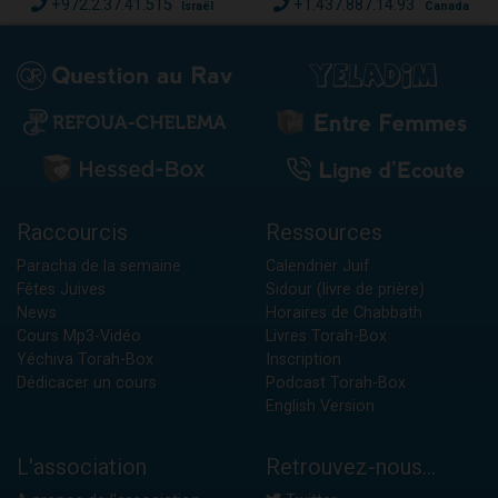
+972.2.37.41.515
+1.437.887.14.93
Israël
Canada
Raccourcis
Ressources
Paracha de la semaine
Calendrier Juif
Fêtes Juives
Sidour (livre de prière)
News
Horaires de Chabbath
Cours Mp3-Vidéo
Livres Torah-Box
Yéchiva Torah-Box
Inscription
Dédicacer un cours
Podcast Torah-Box
English Version
L'association
Retrouvez-nous...