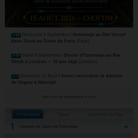
Dimanche 6 Septembre |
Hommage au Rav Yossef
J-28
Haim Sitruk au Dome de Paris
(Paris)
Mardi 8 Septembre |
Dinner d'hommage au Rav
J-30
Sitruk à Londres — 10 ans déjà
(Londres)
Dimanche 16 Août |
Venez rencontrer le Admour
J-7
de Ungvar à Natanya!
Voir tous les événements à venir
+ Populaires
Cours
Questions au Rav
1
Horaires du Jeûne de Ticha Béav