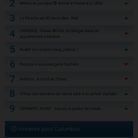
2
Mitsva en panique 😨 Arriver à l'heure à la Téfila
3
La Paracha en 60 secondes : Réé
4
URGENCE - Diane, 80 ans, en danger dans un
appartement insalubre
5
Avaler son propre sang, permis ?
6
Panique à la boulangerie Cachère
7
Histoire - À bord du Titanic
8
Offrez une semaine de centre aéré à un enfant orphelin
9
DERNIERS JOURS : Sauvez la jambe de Yohan
Horaires pour Columbus