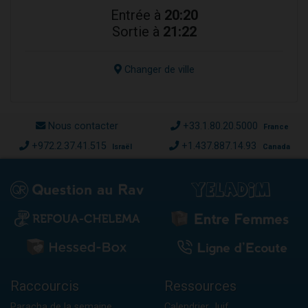
Entrée à
20:20
Sortie à
21:22
Changer de ville
Nous contacter
+33.1.80.20.5000
France
+972.2.37.41.515
+1.437.887.14.93
Israël
Canada
Raccourcis
Ressources
Paracha de la semaine
Calendrier Juif