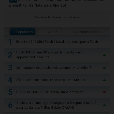
Mardi 18 Août |
Le Admour de Ungvar recevra en
J-12
plein Kikar de Natanya à Alonzo!
Voir tous les événements à venir
+ Populaires
Cours
Questions au Rav
1
Ils ont volé 12 Sifré Torah à Levallois… mais pas la Torah
2
URGENCE - Diane, 80 ans, en danger dans un
appartement insalubre
3
Je manque d'estime de moi, comment y remédier ?
4
L'édito de la semaine - En visite chez le Steipler
5
DERNIERS JOURS : Sauvez la jambe de Yohan
6
Assister à un mariage mélangé pour le repas et séparé
pour les danses ?! (Rav Gabriel DAYAN)