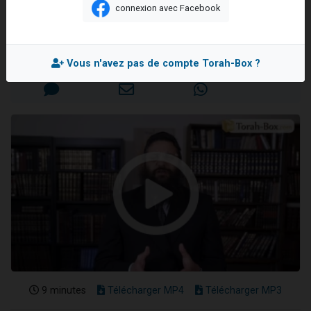
enfants
connexion avec Facebook
Nouvelle émission radio : Visions de grandeur n°104 : Le Chabbath et le Birkat Hamazone à travers le temps
Rav Israël-Méïr CREMISI
61 personnes viennent de demander une bénédiction
Ariel vient de donner son Maasser
Mis en ligne le Mardi 23 Juillet 2019
Vous n'avez pas de compte Torah-Box ?
Il reste 49 places pour étudier en groupe sur Zoom
Eva vient de donner son Maasser
9 minutes
Télécharger MP4
Télécharger MP3