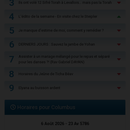
3
Ils ont volé 12 Sifré Torah à Levallois… mais pas la Torah
4
L'édito de la semaine - En visite chez le Steipler
5
Je manque d'estime de moi, comment y remédier ?
6
DERNIERS JOURS : Sauvez la jambe de Yohan
7
Assister à un mariage mélangé pour le repas et séparé
pour les danses ?! (Rav Gabriel DAYAN)
8
Horaires du Jeûne de Ticha Béav
9
Elyana au buisson ardent
Horaires pour Columbus
6 Août 2026 - 23 Av 5786