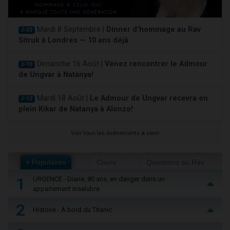
Mardi 8 Septembre |
Dinner d'hommage au Rav
J-33
Sitruk à Londres — 10 ans déjà
Dimanche 16 Août |
Venez rencontrer le Admour
J-10
de Ungvar à Natanya!
Mardi 18 Août |
Le Admour de Ungvar recevra en
J-12
plein Kikar de Natanya à Alonzo!
Voir tous les événements à venir
+ Populaires
Cours
Questions au Rav
1
URGENCE - Diane, 80 ans, en danger dans un
appartement insalubre
2
Histoire - À bord du Titanic