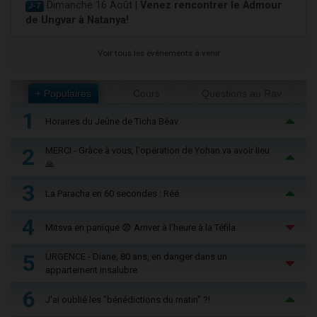
Dimanche 16 Août |
Venez rencontrer le Admour
J-7
de Ungvar à Natanya!
Voir tous les événements à venir
+ Populaires
Cours
Questions au Rav
1
Horaires du Jeûne de Ticha Béav
2
MERCI - Grâce à vous, l'opération de Yohan va avoir lieu
🙏
3
La Paracha en 60 secondes : Réé
4
Mitsva en panique 😨 Arriver à l'heure à la Téfila
5
URGENCE - Diane, 80 ans, en danger dans un
appartement insalubre
6
J'ai oublié les "bénédictions du matin" ?!