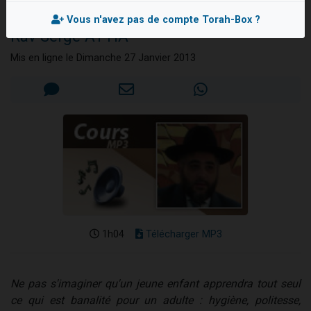
vivre"
2 personnes viennent de nous rejoindre sur WhatsApp
Vous n'avez pas de compte Torah-Box ?
Rav Serge ATTIA
2 nouvelles musiques dans Torah-Box Music
3 personnes viennent de nous rejoindre sur WhatsApp
Mis en ligne le Dimanche 27 Janvier 2013
8 personnes viennent de faire un don pour Tsédaka : pauvres d'Israel
2 personnes viennent de faire un don pour 1 Journée de Vacances Pour les Enfants
1h04
Télécharger MP3
Ne pas s'imaginer qu'un jeune enfant apprendra tout seul
ce qui est banalité pour un adulte : hygiène, politesse,