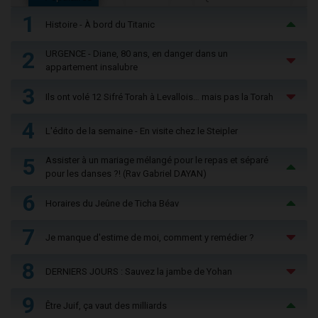
1
Histoire - À bord du Titanic
2
URGENCE - Diane, 80 ans, en danger dans un
appartement insalubre
3
Ils ont volé 12 Sifré Torah à Levallois… mais pas la Torah
4
L'édito de la semaine - En visite chez le Steipler
5
Assister à un mariage mélangé pour le repas et séparé
pour les danses ?! (Rav Gabriel DAYAN)
6
Horaires du Jeûne de Ticha Béav
7
Je manque d'estime de moi, comment y remédier ?
8
DERNIERS JOURS : Sauvez la jambe de Yohan
9
Être Juif, ça vaut des milliards