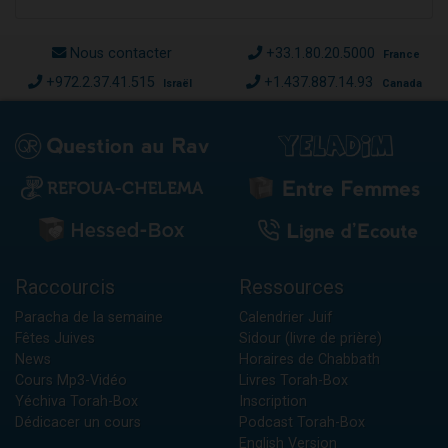
Nous contacter
+33.1.80.20.5000
France
+972.2.37.41.515
+1.437.887.14.93
Israël
Canada
Raccourcis
Ressources
Paracha de la semaine
Calendrier Juif
Fêtes Juives
Sidour (livre de prière)
News
Horaires de Chabbath
Cours Mp3-Vidéo
Livres Torah-Box
Yéchiva Torah-Box
Inscription
Dédicacer un cours
Podcast Torah-Box
English Version