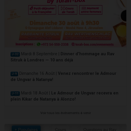
Mardi 8 Septembre |
Dinner d'hommage au Rav
J-32
Sitruk à Londres — 10 ans déjà
Dimanche 16 Août |
Venez rencontrer le Admour
J-9
de Ungvar à Natanya!
Mardi 18 Août |
Le Admour de Ungvar recevra en
J-11
plein Kikar de Natanya à Alonzo!
Voir tous les événements à venir
+ Populaires
Cours
Questions au Rav