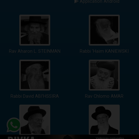
Application Android
Rav Aharon L. STEINMAN
Rabbi 'Haïm KANIEWSKI
Rabbi David ABI'HSSIRA
Rav Chlomo AMAR