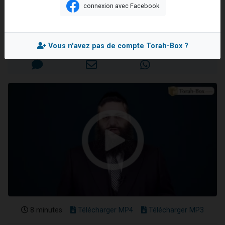
capacité
connexion avec Facebook
13 personnes viennent de demander une bénédiction
Rav Israël-Méïr CREMISI
30 personnes viennent de faire un don pour Sauvez la jambe de Yohan
Il reste 49 places pour étudier en groupe sur Zoom
Mis en ligne le Dimanche 2 Janvier 2022
Vous n'avez pas de compte Torah-Box ?
12 nouvelles musiques dans Torah-Box Music
29 personnes viennent de demander une bénédiction
8 minutes
Télécharger MP4
Télécharger MP3