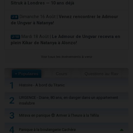
Sitruk à Londres — 10 ans déjà
Dimanche 16 Août |
Venez rencontrer le Admour
J-8
de Ungvar à Natanya!
Mardi 18 Août |
Le Admour de Ungvar recevra en
J-10
plein Kikar de Natanya à Alonzo!
Voir tous les événements à venir
+ Populaires
Cours
Questions au Rav
1
Histoire - À bord du Titanic
2
URGENCE - Diane, 80 ans, en danger dans un appartement
insalubre
3
Mitsva en panique 😨 Arriver à l'heure à la Téfila
4
Panique à la boulangerie Cachère