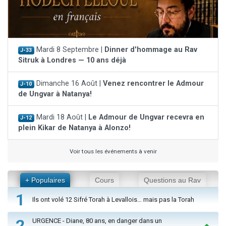
Mardi 8 Septembre |
Dinner d'hommage au Rav
J-33
Sitruk à Londres — 10 ans déjà
Dimanche 16 Août |
Venez rencontrer le Admour
J-10
de Ungvar à Natanya!
Mardi 18 Août |
Le Admour de Ungvar recevra en
J-12
plein Kikar de Natanya à Alonzo!
Voir tous les événements à venir
+ Populaires
Cours
Questions au Rav
1
Ils ont volé 12 Sifré Torah à Levallois… mais pas la Torah
2
URGENCE - Diane, 80 ans, en danger dans un