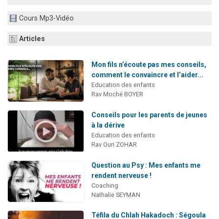
6 personnes viennent de faire un don pour 5 enfants déjà orphelins risquent de perdre leur maman
Cours Mp3-Vidéo
2 personnes viennent de faire un don pour Reloger Rivka, 6 enfants, victime de violences...
10 personnes viennent de demander une bénédiction
Articles
Il reste 49 places pour étudier en groupe sur Zoom
Mon fils n’écoute pas mes conseils,
3 personnes viennent de faire un don pour Diane, 80 ans, dans un appartement insalubre
comment le convaincre et l’aider...
Education des enfants
Rav Moché BOYER
Conseils pour les parents de jeunes
à la dérive
Education des enfants
Rav Ouri ZOHAR
Question au Psy : Mes enfants me
rendent nerveuse !
Coaching
Nathalie SEYMAN
Téfila du Chlah Hakadoch : Ségoula