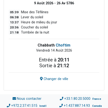
9 Août 2026 - 26 Av 5786
05:39
Mise des Téfilines
06:38
Lever du soleil
13:37
Heure de milieu du jour
20:36
Coucher du soleil
21:18
Tombée de la nuit
Chabbath
Choftim
Vendredi 14 Août 2026
Entrée à
20:11
Sortie à
21:12
Changer de ville
Nous contacter
+33.1.80.20.5000
France
+972.2.37.41.515
+1.437.887.14.93
Israël
Canada