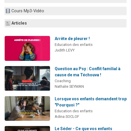
4 personnes viennent de nous rejoindre sur WhatsApp
Cours Mp3-Vidéo
3 personnes viennent de nous rejoindre sur WhatsApp
3 personnes viennent de faire un don pour 5 jours de vacances aux Orphelins
Articles
Odaya vient de donner son Maasser
Arrête de pleurer !
2 personnes viennent de faire un don pour Tsédaka : pauvres d'Israel
Education des enfants
Judith LEVY
Question au Psy : Conflit familial à
cause de ma Téchouva !
Coaching
Nathalie SEYMAN
Lorsque vos enfants demandent trop
"Pourquoi ?"
Education des enfants
Adina SOCLOF
Le Séder - Ce que vos enfants