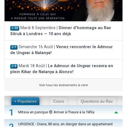
Mardi 8 Septembre |
Dinner d'hommage au Rav
J-30
Sitruk à Londres — 10 ans déjà
Dimanche 16 Août |
Venez rencontrer le Admour
J-7
de Ungvar à Natanya!
Mardi 18 Août |
Le Admour de Ungvar recevra en
J-9
plein Kikar de Natanya à Alonzo!
Voir tous les événements à venir
+ Populaires
Cours
Questions au Rav
1
Mitsva en panique 😨 Arriver à l'heure à la Téfila
2
URGENCE - Diane, 80 ans, en danger dans un appartement