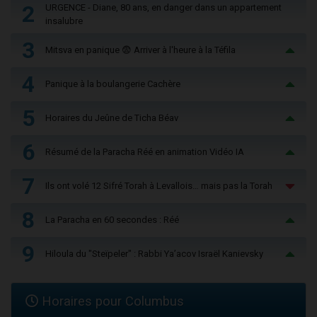
2
URGENCE - Diane, 80 ans, en danger dans un appartement
insalubre
3
Mitsva en panique 😨 Arriver à l'heure à la Téfila
4
Panique à la boulangerie Cachère
5
Horaires du Jeûne de Ticha Béav
6
Résumé de la Paracha Réé en animation Vidéo IA
7
Ils ont volé 12 Sifré Torah à Levallois… mais pas la Torah
8
La Paracha en 60 secondes : Réé
9
Hiloula du "Steïpeler" : Rabbi Ya’acov Israël Kanievsky
Horaires pour Columbus