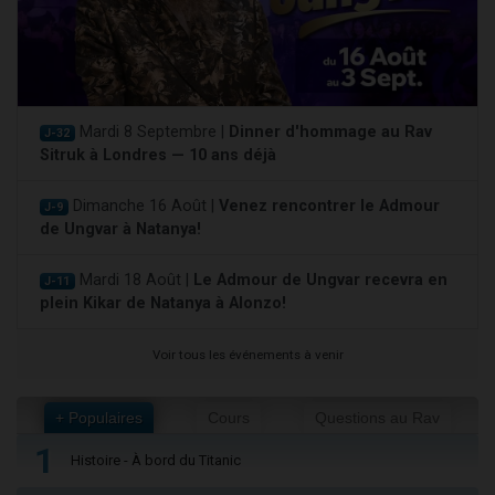
Mardi 8 Septembre |
Dinner d'hommage au Rav
J-32
Sitruk à Londres — 10 ans déjà
Dimanche 16 Août |
Venez rencontrer le Admour
J-9
de Ungvar à Natanya!
Mardi 18 Août |
Le Admour de Ungvar recevra en
J-11
plein Kikar de Natanya à Alonzo!
Voir tous les événements à venir
+ Populaires
Cours
Questions au Rav
1
Histoire - À bord du Titanic