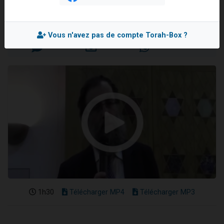
Rav Elie LEMMEL
Il reste 49 places pour étudier en groupe sur Zoom
12 nouvelles musiques dans Torah-Box Music
Mis en ligne le Dimanche 29 Septembre 2013
Vous n'avez pas de compte Torah-Box ?
3 personnes viennent de nous rejoindre sur WhatsApp
2 personnes viennent de nous rejoindre sur WhatsApp
2 personnes viennent de nous rejoindre sur WhatsApp
1h30
Télécharger MP4
Télécharger MP3