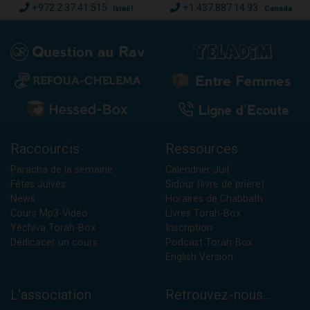
+972.2.37.41.515
+1.437.887.14.93
Israël
Canada
Raccourcis
Ressources
Paracha de la semaine
Calendrier Juif
Fêtes Juives
Sidour (livre de prière)
News
Horaires de Chabbath
Cours Mp3-Vidéo
Livres Torah-Box
Yéchiva Torah-Box
Inscription
Dédicacer un cours
Podcast Torah-Box
English Version
L'association
Retrouvez-nous...