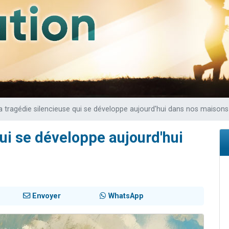
 viennent de demander une bénédiction
nnes viennent de faire un don pour Sauvez la jambe de Yohan
49 places pour étudier en groupe sur Zoom
lles musiques dans Torah-Box Music
 viennent de demander une bénédiction
a tragédie silencieuse qui se développe aujourd'hui dans nos maisons
qui se développe aujourd'hui
Envoyer
WhatsApp