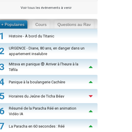
Voir tous les événements à venir
+ Populaires
Cours
Questions au Rav
1
Histoire - À bord du Titanic
2
URGENCE - Diane, 80 ans, en danger dans un
appartement insalubre
3
Mitsva en panique 😨 Arriver à l'heure à la
Téfila
4
Panique à la boulangerie Cachère
5
Horaires du Jeûne de Ticha Béav
6
Résumé de la Paracha Réé en animation
Vidéo IA
7
La Paracha en 60 secondes : Réé