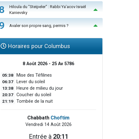
8
Hiloula du "Steïpeler" : Rabbi Ya’acov Israël
Kanievsky
9
Avaler son propre sang, permis ?
Horaires pour Columbus
8 Août 2026 - 25 Av 5786
05:38
Mise des Téfilines
06:37
Lever du soleil
13:38
Heure de milieu du jour
20:37
Coucher du soleil
21:19
Tombée de la nuit
Chabbath
Choftim
Vendredi 14 Août 2026
Entrée à
20:11