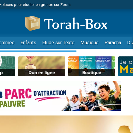
49 places pour étudier en groupe sur Zoom
nes viennent de faire un don pour Diane, 80 ans, dans un appartement insalu
viennent de nous rejoindre sur WhatsApp
viennent de nous rejoindre sur WhatsApp
es viennent de faire un don pour Reloger Rivka, 6 enfants, victime de violences
emmes
Enfants
Etude sur Texte
Musique
Paracha
Di
es viennent de faire un don pour 1 Journée de Vacances Pour les Enfants
 viennent de demander une bénédiction
viennent de nous rejoindre sur WhatsApp
49 places pour étudier en groupe sur Zoom
 donner son Maasser
viennent de nous rejoindre sur WhatsApp
viennent de nous rejoindre sur WhatsApp
de donner son Maasser
es viennent de faire un don pour 5 jours de vacances aux Orphelins
viennent de nous rejoindre sur WhatsApp