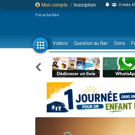
Mon compte
/
Inscription
Il reste 
16 person
Paracha Réé
2 personnes 
6 personnes 
4 personn
Vidéos
Question au Rav
Dons
F
2 personn
17 personnes
4 personnes 
Il reste 
Eva vient de
4 personnes 
3 personnes 
Odaya vient 
3 personn
2 personnes 