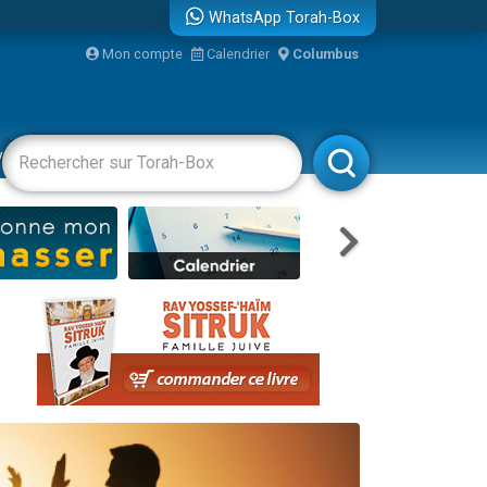
WhatsApp Torah-Box
bre
Mon compte
Calendrier
Columbus
...
vertissements
Livres
Rabbanim