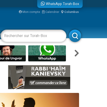
WhatsApp Torah-Box
Mon compte
Calendrier
Columbus
re
vertissements
Livres
Rabbanim
travers le temps
 leur maman
...