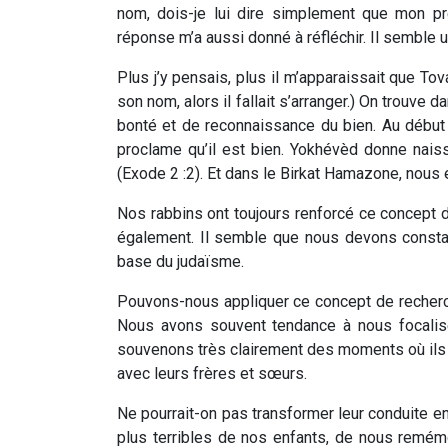
nom, dois-je lui dire simplement que mon pr
réponse m’a aussi donné à réfléchir. Il semble 
Plus j’y pensais, plus il m’apparaissait que Tov
son nom, alors il fallait s’arranger.) On trouv
bonté et de reconnaissance du bien. Au début
proclame qu’il est bien. Yokhévèd donne naissa
(Exode 2 :2). Et dans le Birkat Hamazone, nous
Nos rabbins ont toujours renforcé ce concept d
également. Il semble que nous devons consta
base du judaïsme.
Pouvons-nous appliquer ce concept de recherc
Nous avons souvent tendance à nous focalise
souvenons très clairement des moments où ils 
avec leurs frères et sœurs.
Ne pourrait-on pas transformer leur conduite e
plus terribles de nos enfants, de nous remé