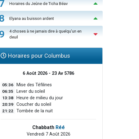
7
Horaires du Jeûne de Ticha Béav
8
Elyana au buisson ardent
9
4 choses à ne jamais dire à quelqu'un en
deuil
Horaires pour Columbus
6 Août 2026 - 23 Av 5786
05:36
Mise des Téfilines
06:35
Lever du soleil
13:38
Heure de milieu du jour
20:39
Coucher du soleil
21:22
Tombée de la nuit
Chabbath
Réé
Vendredi 7 Août 2026