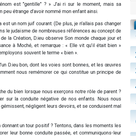
énom est "gentille" ? »
J’ai ri sur le moment, mais sa
un peu étrange d’avoir nommé mon enfant ainsi.
a est un nom juif courant. (De plus, je n’allais pas changer
e dans le judaïsme de nombreuses références au concept de
 de la Création, D.ieu observe Son monde chaque jour et
nce à Moché, et remarque : « Elle vit qu’il était bien »
 employons souvent le terme « bien ».
’un D.ieu bon, dont les voies sont bonnes, et les œuvres
mment nous remémorer ce qui constitue un principe de
he du bien lorsque nous exerçons notre rôle de parent ?
r sur la conduite négative de nos enfants. Nous nous
gémissent, négligent leurs devoirs, et se conduisent mal
n donnant un tour positif ? Tentons, dans les moments les
morer leur bonne conduite passée, et communiquons-leur