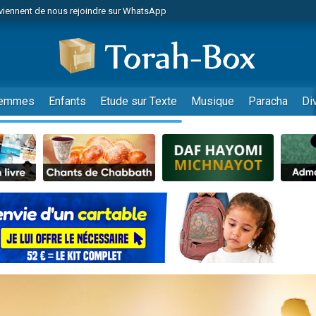
viennent de nous rejoindre sur WhatsApp
viennent de nous rejoindre sur WhatsApp
les musiques dans Torah-Box Music
es viennent de faire un don pour Tsédaka : pauvres d'Israel
es viennent de faire un don pour Diane, 80 ans, dans un appartement insalub
emmes
Enfants
Etude sur Texte
Musique
Paracha
Di
sion radio : Visions de grandeur n°104 : Le Chabbath et le Birkat Hamazone à 
 viennent de demander une bénédiction
nnes viennent de faire un don pour Sauvez la jambe de Yohan
49 places pour étudier en groupe sur Zoom
de donner son Maasser
ent de donner son Maasser
es viennent de faire un don pour 5 enfants déjà orphelins risquent de perdre
es viennent de faire un don pour Reloger Rivka, 6 enfants, victime de violences
 viennent de demander une bénédiction
49 places pour étudier en groupe sur Zoom