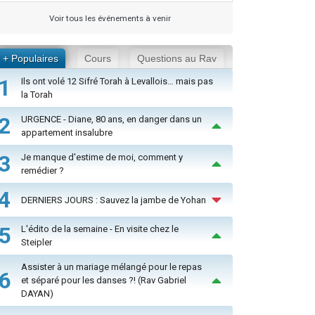
Voir tous les événements à venir
+ Populaires
Cours
Questions au Rav
1
Ils ont volé 12 Sifré Torah à Levallois… mais pas
la Torah
2
URGENCE - Diane, 80 ans, en danger dans un
appartement insalubre
3
Je manque d'estime de moi, comment y
remédier ?
4
DERNIERS JOURS : Sauvez la jambe de Yohan
5
L'édito de la semaine - En visite chez le
Steipler
Assister à un mariage mélangé pour le repas
6
et séparé pour les danses ?! (Rav Gabriel
DAYAN)