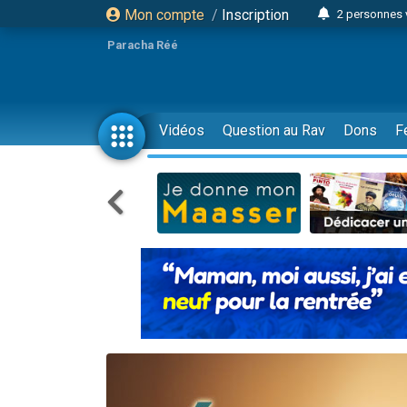
Mon compte
/
Inscription
2 personnes 
3 personnes 
Paracha Réé
2 nouvel
8 personn
4 personn
Vidéos
Question au Rav
Dons
F
Nouvelle émis
61 personnes
39 perso
Il reste 
Ariel vient 
Nathaniel vi
6 personn
2 personn
10 personnes
Il reste 