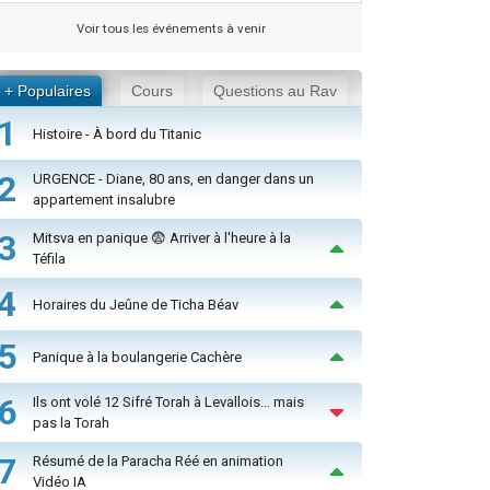
Voir tous les événements à venir
+ Populaires
Cours
Questions au Rav
1
Histoire - À bord du Titanic
2
URGENCE - Diane, 80 ans, en danger dans un
appartement insalubre
3
Mitsva en panique 😨 Arriver à l'heure à la
Téfila
4
Horaires du Jeûne de Ticha Béav
5
Panique à la boulangerie Cachère
6
Ils ont volé 12 Sifré Torah à Levallois… mais
pas la Torah
7
Résumé de la Paracha Réé en animation
Vidéo IA