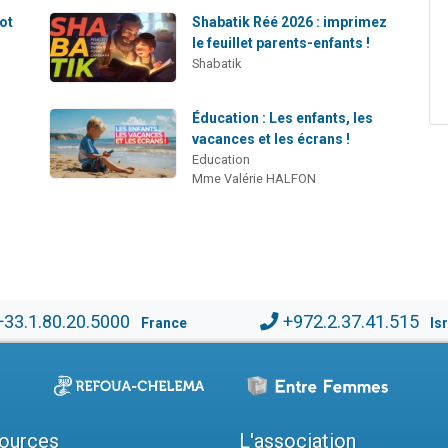
mot
Shabatik Réé 2026 : imprimez
le feuillet parents-enfants !
Shabatik
Éducation : Les enfants, les
vacances et les écrans !
Education
Mme Valérie HALFON
+33.1.80.20.5000
+972.2.37.41.515
France
Is
ources
L'association