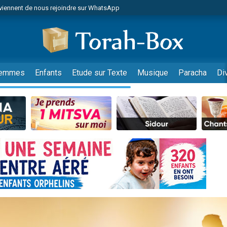
viennent de nous rejoindre sur WhatsApp
es viennent de faire un don pour Reloger Rivka, 6 enfants, victime de violences
es viennent de faire un don pour 1 Journée de Vacances Pour les Enfants
 viennent de demander une bénédiction
viennent de nous rejoindre sur WhatsApp
emmes
Enfants
Etude sur Texte
Musique
Paracha
Di
49 places pour étudier en groupe sur Zoom
nes viennent de faire un don pour Diane, 80 ans, dans un appartement insalu
 donner son Maasser
viennent de nous rejoindre sur WhatsApp
viennent de nous rejoindre sur WhatsApp
es viennent de faire un don pour 5 jours de vacances aux Orphelins
de donner son Maasser
 viennent de demander une bénédiction
viennent de nous rejoindre sur WhatsApp
nnes viennent de faire un don pour Sauvez la jambe de Yohan