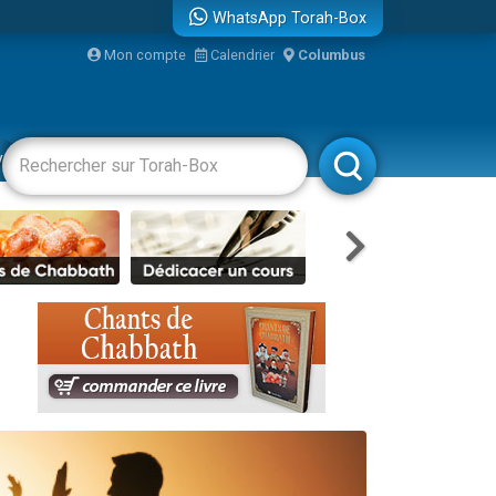
WhatsApp Torah-Box
...
Mon compte
Calendrier
Columbus
vertissements
Livres
Rabbanim
bre