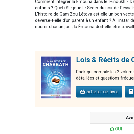
Comment intégrer la Émouna dans le 'Hinoukh ? De q
enfants ? Quel rôle joue le Séder du soir de Pessa'
L'histoire de Gam Zou Létova est-elle un bon vect
déverse-t-elle d'un parent à un enfant ? À l'instar d
nourrir chaque jour, la Émouna doit-elle être travai
Lois & Récits de
Pack qui compile les 2 volumes
détaillées et questions fréque
acheter ce livre
Ave
OUI