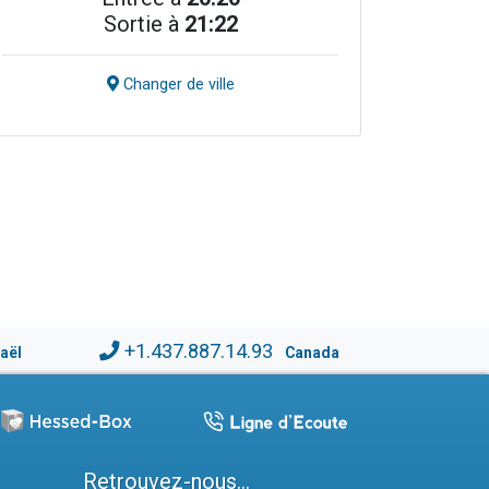
Sortie à
21:22
Changer de ville
+1.437.887.14.93
raël
Canada
Retrouvez-nous...