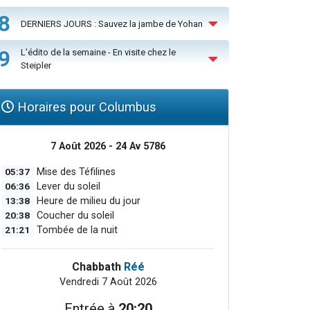
8
DERNIERS JOURS : Sauvez la jambe de Yohan
9
L'édito de la semaine - En visite chez le
Steipler
Horaires pour Columbus
7 Août 2026 - 24 Av 5786
05:37
Mise des Téfilines
06:36
Lever du soleil
13:38
Heure de milieu du jour
20:38
Coucher du soleil
21:21
Tombée de la nuit
Chabbath
Réé
Vendredi 7 Août 2026
Entrée à
20:20