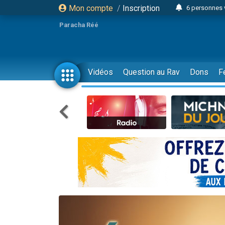
Mon compte
/
Inscription
6 personnes 
4 personn
Paracha Réé
2 personn
17 personnes
4 personnes 
Vidéos
Question au Rav
Dons
F
Il reste 
23 person
Eva vient de
4 personnes 
3 personnes 
3 personn
Odaya vient 
13 personnes
2 personnes 
30 perso