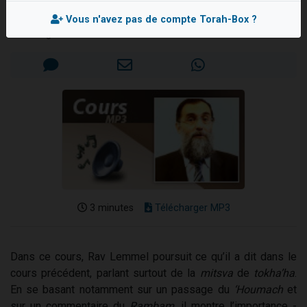
Rav Elie LEMMEL
Il reste 49 places pour étudier en groupe sur Zoom
Vous n'avez pas de compte Torah-Box ?
12 nouvelles musiques dans Torah-Box Music
Mis en ligne le Mercredi 5 Avril 2006
3 personnes viennent de nous rejoindre sur WhatsApp
2 personnes viennent de nous rejoindre sur WhatsApp
2 personnes viennent de nous rejoindre sur WhatsApp
3 minutes
Télécharger MP3
Dans ce cours, Rav Lemmel poursuit ce qu’il a dit dans le
cours précédent, parlant surtout de la
mitsva
de
tokha’ha
.
En se basant notamment sur un passage du
‘Houmach
et
sur un commentaire du
Rambam
, il montre l’importance -