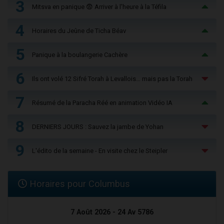
3
Mitsva en panique 😨 Arriver à l'heure à la Téfila
4
Horaires du Jeûne de Ticha Béav
5
Panique à la boulangerie Cachère
6
Ils ont volé 12 Sifré Torah à Levallois… mais pas la Torah
7
Résumé de la Paracha Réé en animation Vidéo IA
8
DERNIERS JOURS : Sauvez la jambe de Yohan
9
L'édito de la semaine - En visite chez le Steipler
Horaires pour Columbus
7 Août 2026 - 24 Av 5786