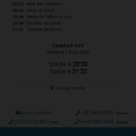
05:37
Mise des Téfilines
06:36
Lever du soleil
13:38
Heure de milieu du jour
20:38
Coucher du soleil
21:21
Tombée de la nuit
Chabbath
Réé
Vendredi 7 Août 2026
Entrée à
20:20
Sortie à
21:22
Changer de ville
Nous contacter
+33.1.80.20.5000
France
+972.2.37.41.515
+1.437.887.14.93
Israël
Canada