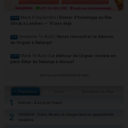
Mardi 8 Septembre |
Dinner d'hommage au Rav
J-32
Sitruk à Londres — 10 ans déjà
Dimanche 16 Août |
Venez rencontrer le Admour
J-9
de Ungvar à Natanya!
Mardi 18 Août |
Le Admour de Ungvar recevra en
J-11
plein Kikar de Natanya à Alonzo!
Voir tous les événements à venir
+ Populaires
Cours
Questions au Rav
1
Histoire - À bord du Titanic
2
URGENCE - Diane, 80 ans, en danger dans un appartement
insalubre