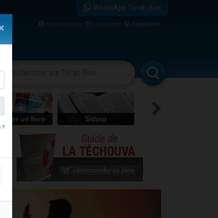
WhatsApp Torah-Box
bre
Mon compte
Calendrier
Columbus
×
...
vertissements
Livres
Rabbanim
 ?