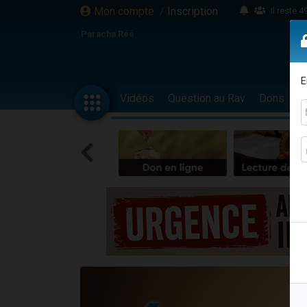
Mon compte
/
Inscription
Il reste 
16 person
Paracha Réé
2 personnes 
6 personnes 
E
4 personn
Vidéos
Question au Rav
Dons
F
2 personn
17 personnes
4 personnes 
Il reste 
Eva vient de
4 personnes 
3 personnes 
Odaya vient 
3 personn
2 personnes 