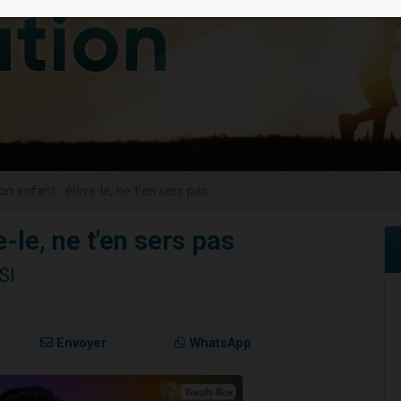
 viennent de demander une bénédiction
nnes viennent de faire un don pour Sauvez la jambe de Yohan
49 places pour étudier en groupe sur Zoom
lles musiques dans Torah-Box Music
 viennent de demander une bénédiction
on enfant : élève-le, ne t'en sers pas
-le, ne t'en sers pas
SI
Envoyer
WhatsApp