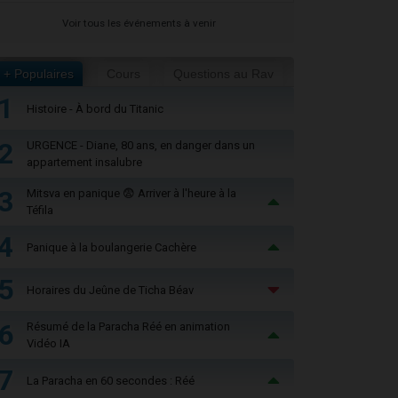
Voir tous les événements à venir
+ Populaires
Cours
Questions au Rav
1
Histoire - À bord du Titanic
2
URGENCE - Diane, 80 ans, en danger dans un
appartement insalubre
3
Mitsva en panique 😨 Arriver à l'heure à la
Téfila
4
Panique à la boulangerie Cachère
5
Horaires du Jeûne de Ticha Béav
6
Résumé de la Paracha Réé en animation
Vidéo IA
7
La Paracha en 60 secondes : Réé