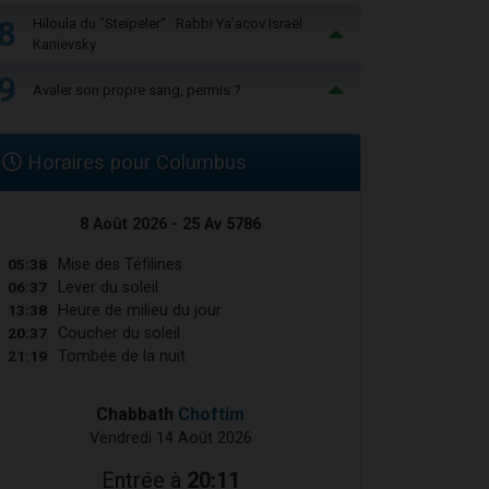
8
Hiloula du "Steïpeler" : Rabbi Ya’acov Israël
Kanievsky
9
Avaler son propre sang, permis ?
Horaires pour Columbus
8 Août 2026 - 25 Av 5786
05:38
Mise des Téfilines
06:37
Lever du soleil
13:38
Heure de milieu du jour
20:37
Coucher du soleil
21:19
Tombée de la nuit
Chabbath
Choftim
Vendredi 14 Août 2026
Entrée à
20:11