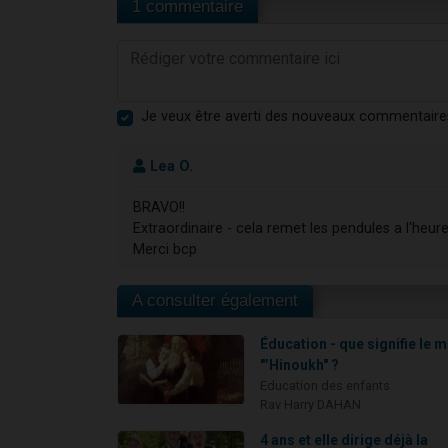
1 commentaire
Je veux être averti des nouveaux commentaire
Lea O.
BRAVO!!
Extraordinaire - cela remet les pendules a l'heur
Merci bcp
A consulter également
Éducation - que signifie le 
"’Hinoukh" ?
Education des enfants
Rav Harry DAHAN
4 ans et elle dirige déjà la