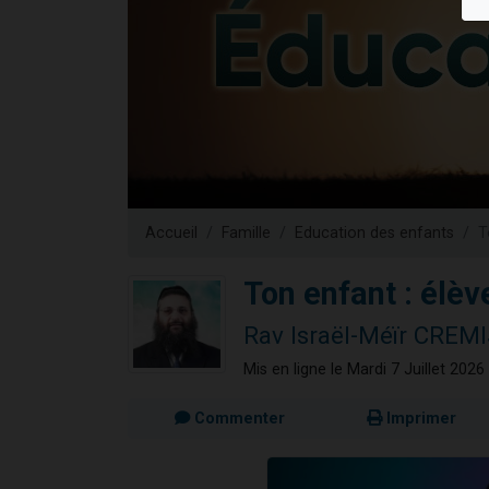
13 personnes
30 perso
Il reste 
12 nouve
29 personnes
Accueil
Famille
Education des enfants
T
Ton enfant : élève
Rav Israël-Méïr CREMI
Mis en ligne le Mardi 7 Juillet 2026
Commenter
Imprimer