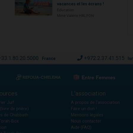
vacances et les écrans !
Education
Mme Valérie HALFON
+33.1.80.20.5000
+972.2.37.41.515
France
Is
ources
L'association
ier Juif
A propos de l'association
(livre de prière)
Faire un don !
es de Chabbath
Mentions légales
 Torah-Box
Nous contacter
tion
Aide (FAQ)