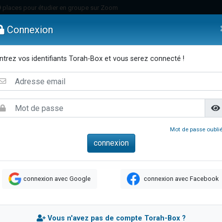
49 places pour étudier en groupe sur Zoom
nes viennent de faire un don pour Diane, 80 ans, dans un appartement insalu
Connexion
viennent de nous rejoindre sur WhatsApp
viennent de nous rejoindre sur WhatsApp
ntrez vos identifiants Torah-Box et vous serez connecté !
es viennent de faire un don pour Reloger Rivka, 6 enfants, victime de violences
emmes
Enfants
Etude sur Texte
Musique
Paracha
Di
es viennent de faire un don pour 1 Journée de Vacances Pour les Enfants
 viennent de demander une bénédiction
viennent de nous rejoindre sur WhatsApp
49 places pour étudier en groupe sur Zoom
Mot de passe oublié
 donner son Maasser
viennent de nous rejoindre sur WhatsApp
viennent de nous rejoindre sur WhatsApp
connexion avec Google
connexion avec Facebook
de donner son Maasser
es viennent de faire un don pour 5 jours de vacances aux Orphelins
viennent de nous rejoindre sur WhatsApp
Vous n'avez pas de compte Torah-Box ?