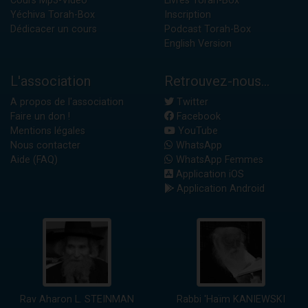
Cours Mp3-Vidéo
Livres Torah-Box
Yéchiva Torah-Box
Inscription
Dédicacer un cours
Podcast Torah-Box
English Version
L'association
Retrouvez-nous...
A propos de l'association
Twitter
Faire un don !
Facebook
Mentions légales
YouTube
Nous contacter
WhatsApp
Aide (FAQ)
WhatsApp Femmes
Application iOS
Application Android
Rav Aharon L. STEINMAN
Rabbi 'Haïm KANIEWSKI