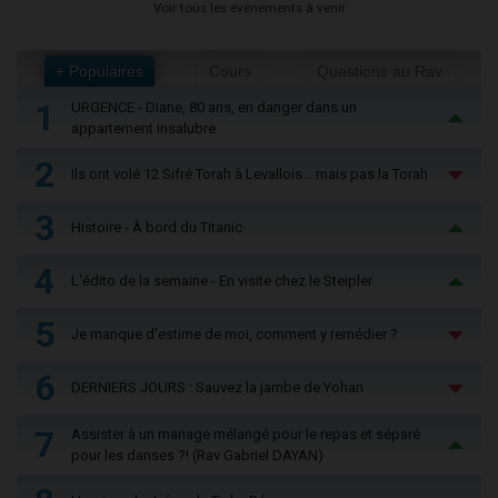
Voir tous les événements à venir
+ Populaires
Cours
Questions au Rav
1
URGENCE - Diane, 80 ans, en danger dans un
appartement insalubre
2
Ils ont volé 12 Sifré Torah à Levallois… mais pas la Torah
3
Histoire - À bord du Titanic
4
L'édito de la semaine - En visite chez le Steipler
5
Je manque d'estime de moi, comment y remédier ?
6
DERNIERS JOURS : Sauvez la jambe de Yohan
7
Assister à un mariage mélangé pour le repas et séparé
pour les danses ?! (Rav Gabriel DAYAN)