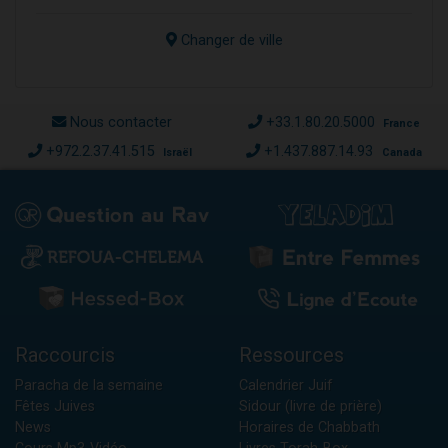
Changer de ville
Nous contacter
+33.1.80.20.5000
France
+972.2.37.41.515
+1.437.887.14.93
Israël
Canada
Raccourcis
Ressources
Paracha de la semaine
Calendrier Juif
Fêtes Juives
Sidour (livre de prière)
News
Horaires de Chabbath