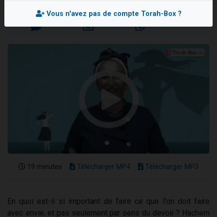
Mis en ligne le Mercredi 28 Juillet 2021
61 personnes viennent de demander une bénédiction
Vous n'avez pas de compte Torah-Box ?
Il reste 49 places pour étudier en groupe sur Zoom
Ariel vient de donner son Maasser
Nathaniel vient de donner son Maasser
4 personnes viennent de nous rejoindre sur WhatsApp
19 minutes
Télécharger MP4
Télécharger MP3
En quoi est-il si important de faire ce que l'on doit faire
avec envie, et pas seulement par sens du devoir ? Hachem