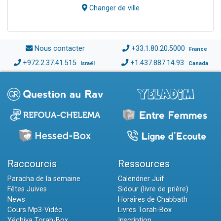
Changer de ville
Nous contacter
+33.1.80.20.5000
France
+972.2.37.41.515
+1.437.887.14.93
Israël
Canada
Raccourcis
Ressources
Paracha de la semaine
Calendrier Juif
Fêtes Juives
Sidour (livre de prière)
News
Horaires de Chabbath
Cours Mp3-Vidéo
Livres Torah-Box
Yéchiva Torah-Box
Inscription