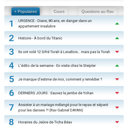
+ Populaires
Cours
Questions au Rav
1
URGENCE - Diane, 80 ans, en danger dans un
appartement insalubre
2
Histoire - À bord du Titanic
3
Ils ont volé 12 Sifré Torah à Levallois… mais pas la Torah
4
L'édito de la semaine - En visite chez le Steipler
5
Je manque d'estime de moi, comment y remédier ?
6
DERNIERS JOURS : Sauvez la jambe de Yohan
7
Assister à un mariage mélangé pour le repas et séparé
pour les danses ?! (Rav Gabriel DAYAN)
8
Horaires du Jeûne de Ticha Béav