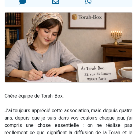
Nouvelle émission radio : Visions de grandeur n°104 : Le Chabbath et le Birkat Hamazone à travers le temps
61 personnes viennent de demander une bénédiction
Ariel vient de donner son Maasser
Il reste 49 places pour étudier en groupe sur Zoom
Eva vient de donner son Maasser
Chère équipe de Torah-Box,
J’ai toujours apprécié cette association, mais depuis quatre
ans, depuis que je suis dans vos couloirs chaque jour, j’ai
compris une chose essentielle : on ne réalise pas
réellement ce que signifient la diffusion de la Torah et le