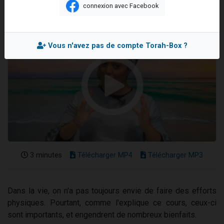
connexion avec Facebook
61 personnes viennent de demander une bénédiction
Il reste 49 places pour étudier en groupe sur Zoom
Ariel vient de donner son Maasser
Vous n'avez pas de compte Torah-Box ?
Nathaniel vient de donner son Maasser
4 personnes viennent de nous rejoindre sur WhatsApp
3 minutes
Télécharger MP4
Télécharger MP3
Dans la vie, on n'a pas toujours envie de faire des efforts
physiques. Pourtant, comme l'explique ce cours, ceux-ci
sont importants, et engendrent de nombreux bienfaits.