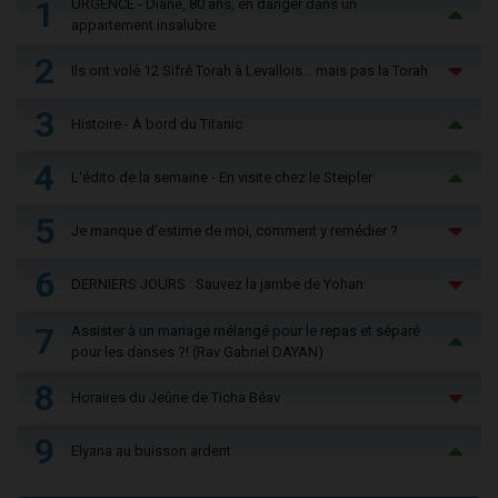
1
URGENCE - Diane, 80 ans, en danger dans un
appartement insalubre
2
Ils ont volé 12 Sifré Torah à Levallois… mais pas la Torah
3
Histoire - À bord du Titanic
4
L'édito de la semaine - En visite chez le Steipler
5
Je manque d'estime de moi, comment y remédier ?
6
DERNIERS JOURS : Sauvez la jambe de Yohan
7
Assister à un mariage mélangé pour le repas et séparé
pour les danses ?! (Rav Gabriel DAYAN)
8
Horaires du Jeûne de Ticha Béav
9
Elyana au buisson ardent