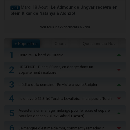
Mardi 18 Août |
Le Admour de Ungvar recevra en
J-11
plein Kikar de Natanya à Alonzo!
Voir tous les événements à venir
+ Populaires
Cours
Questions au Rav
1
Histoire - À bord du Titanic
2
URGENCE - Diane, 80 ans, en danger dans un
appartement insalubre
3
L'édito de la semaine - En visite chez le Steipler
4
Ils ont volé 12 Sifré Torah à Levallois… mais pas la Torah
5
Assister à un mariage mélangé pour le repas et séparé
pour les danses ?! (Rav Gabriel DAYAN)
6
Je manque d'estime de moi, comment y remédier ?