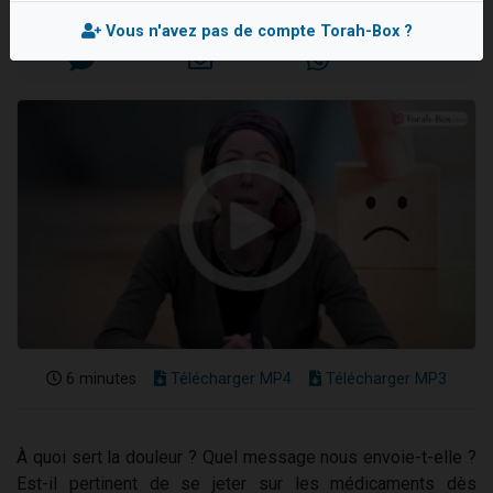
Mis en ligne le Mercredi 20 Juillet 2022
Nouvelle émission radio : Visions de grandeur n°104 : Le Chabbath et le Birkat Hamazone à travers le temps
Vous n'avez pas de compte Torah-Box ?
61 personnes viennent de demander une bénédiction
Ariel vient de donner son Maasser
Il reste 49 places pour étudier en groupe sur Zoom
Eva vient de donner son Maasser
6 minutes
Télécharger MP4
Télécharger MP3
À quoi sert la douleur ? Quel message nous envoie-t-elle ?
Est-il pertinent de se jeter sur les médicaments dès