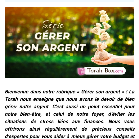
13 personnes viennent de demander une bénédiction
30 personnes viennent de faire un don pour Sauvez la jambe de Yohan
Il reste 49 places pour étudier en groupe sur Zoom
12 nouvelles musiques dans Torah-Box Music
29 personnes viennent de demander une bénédiction
Bienvenue dans notre rubrique « Gérer son argent » ! La
Torah nous enseigne que nous avons le devoir de bien
gérer notre argent. C’est aussi un point essentiel pour
notre bien-être, et celui de notre foyer, d’éviter les
situations de stress liées aux finances. Nous vous
offrirons ainsi régulièrement de précieux conseils
d’expertes pour vous aider à mieux gérer votre budget et