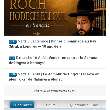
Mardi 8 Septembre |
Dinner d'hommage au Rav
J-31
Sitruk à Londres — 10 ans déjà
Dimanche 16 Août |
Venez rencontrer le Admour
J-8
de Ungvar à Natanya!
Mardi 18 Août |
Le Admour de Ungvar recevra en
J-10
plein Kikar de Natanya à Alonzo!
Voir tous les événements à venir
+ Populaires
Cours
Questions au Rav