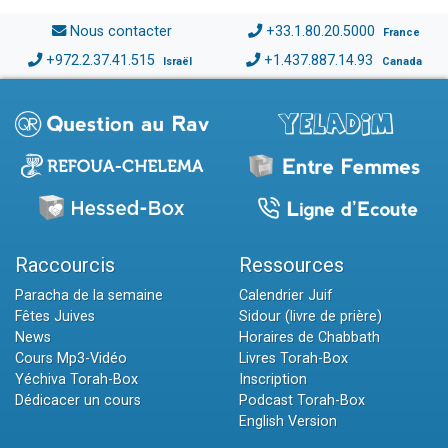
Nous contacter
+33.1.80.20.5000
France
+972.2.37.41.515
+1.437.887.14.93
Israël
Canada
Raccourcis
Ressources
Paracha de la semaine
Calendrier Juif
Fêtes Juives
Sidour (livre de prière)
News
Horaires de Chabbath
Cours Mp3-Vidéo
Livres Torah-Box
Yéchiva Torah-Box
Inscription
Dédicacer un cours
Podcast Torah-Box
English Version