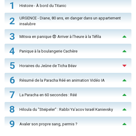
1
Histoire - À bord du Titanic
2
URGENCE - Diane, 80 ans, en danger dans un appartement
insalubre
3
Mitsva en panique 😨 Arriver à l'heure à la Téfila
4
Panique à la boulangerie Cachère
5
Horaires du Jeûne de Ticha Béav
6
Résumé de la Paracha Réé en animation Vidéo IA
7
La Paracha en 60 secondes : Réé
8
Hiloula du "Steïpeler" : Rabbi Ya’acov Israël Kanievsky
9
Avaler son propre sang, permis ?