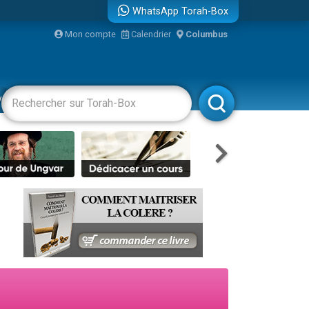
WhatsApp Torah-Box
Mon compte
Calendrier
Columbus
bre
vertissements
Livres
Rabbanim