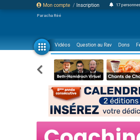
Mon compte
/
Inscription
17 personnes
4 personnes 
Paracha Réé
Il reste 
23 person
Eva vient de
Vidéos
Question au Rav
Dons
F
4 personnes 
3 personnes 
3 personn
Odaya vient 
13 personnes
2 personnes 
30 perso
12 nouve
Il reste 
3 personnes 