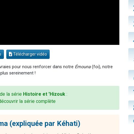
o
Télécharger vidéo
 vraies pour nous renforcer dans notre
Émouna
(foi), notre
e plus sereinement !
 de la série
Histoire et 'Hizouk
:
découvrir la série complète
a (expliquée par Kéhati)