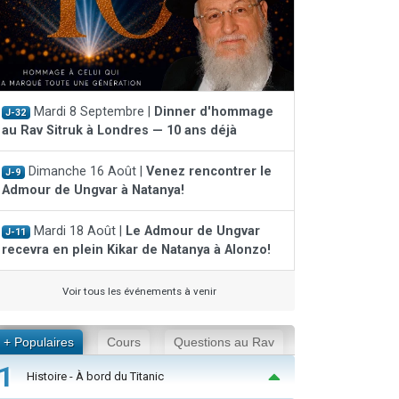
Mardi 8 Septembre |
Dinner d'hommage
J-32
au Rav Sitruk à Londres — 10 ans déjà
Dimanche 16 Août |
Venez rencontrer le
J-9
Admour de Ungvar à Natanya!
Mardi 18 Août |
Le Admour de Ungvar
J-11
recevra en plein Kikar de Natanya à Alonzo!
Voir tous les événements à venir
+ Populaires
Cours
Questions au Rav
1
Histoire - À bord du Titanic