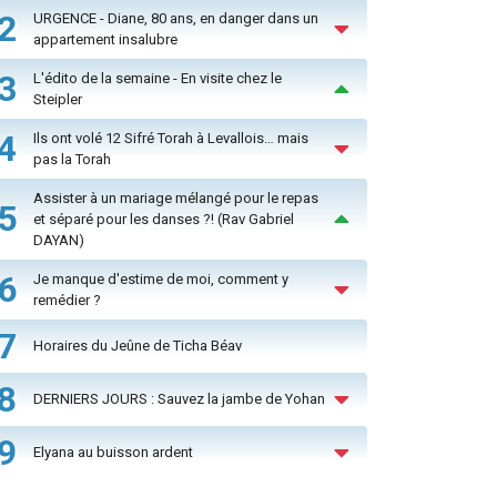
2
URGENCE - Diane, 80 ans, en danger dans un
appartement insalubre
3
L'édito de la semaine - En visite chez le
Steipler
4
Ils ont volé 12 Sifré Torah à Levallois… mais
pas la Torah
Assister à un mariage mélangé pour le repas
5
et séparé pour les danses ?! (Rav Gabriel
DAYAN)
6
Je manque d'estime de moi, comment y
remédier ?
7
Horaires du Jeûne de Ticha Béav
8
DERNIERS JOURS : Sauvez la jambe de Yohan
9
Elyana au buisson ardent