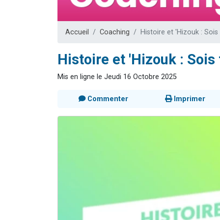
2 personnes 
2 nouvel
Accueil
Coaching
Histoire et 'Hizouk : Soi
3 personnes 
8 personn
Histoire et 'Hizouk : Sois
2 personn
Mis en ligne le Jeudi 16 Octobre 2025
Commenter
Imprimer