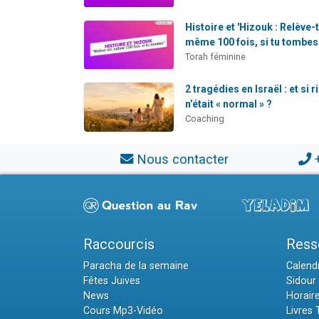
Histoire et 'Hizouk : Relève-t
même 100 fois, si tu tombes 
Torah féminine
2 tragédies en Israël : et si r
n’était « normal » ?
Coaching
Nous contacter
Raccourcis
Ress
Paracha de la semaine
Calendr
Fêtes Juives
Sidour 
News
Horair
Cours Mp3-Vidéo
Livres