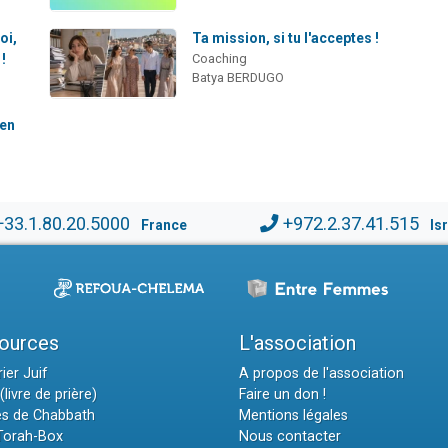
oi,
Ta mission, si tu l'acceptes !
!
Coaching
Batya BERDUGO
ien
+33.1.80.20.5000
+972.2.37.41.515
France
Is
ources
L'association
ier Juif
A propos de l'association
(livre de prière)
Faire un don !
es de Chabbath
Mentions légales
 Torah-Box
Nous contacter