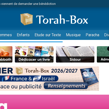
 viennent de demander une bénédiction
viennent de nous rejoindre sur WhatsApp
49 places pour étudier en groupe sur Zoom
nes viennent de faire un don pour Diane, 80 ans, dans un appartement insalu
 donner son Maasser
emmes
Enfants
Etude sur Texte
Musique
Paracha
Di
viennent de nous rejoindre sur WhatsApp
viennent de nous rejoindre sur WhatsApp
es viennent de faire un don pour 5 jours de vacances aux Orphelins
de donner son Maasser
 viennent de demander une bénédiction
viennent de nous rejoindre sur WhatsApp
nnes viennent de faire un don pour Sauvez la jambe de Yohan
lles musiques dans Torah-Box Music
49 places pour étudier en groupe sur Zoom
viennent de nous rejoindre sur WhatsApp