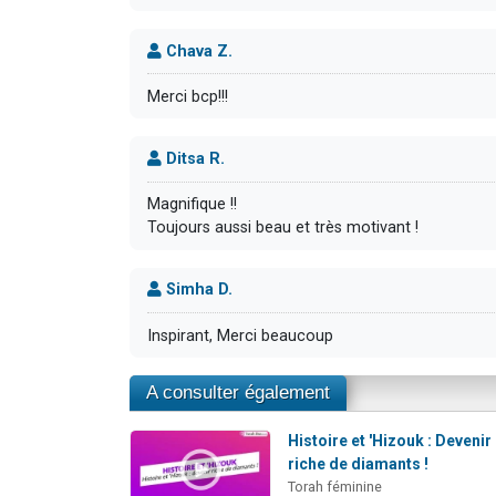
Chava Z.
Merci bcp!!!
Ditsa R.
Magnifique !!
Toujours aussi beau et très motivant !
Simha D.
Inspirant, Merci beaucoup
A consulter également
Histoire et 'Hizouk : Devenir
riche de diamants !
Torah féminine