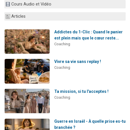
Cours Audio et Vidéo
13 personnes viennent de demander une bénédiction
30 personnes viennent de faire un don pour Sauvez la jambe de Yohan
Articles
Il reste 49 places pour étudier en groupe sur Zoom
12 nouvelles musiques dans Torah-Box Music
Addictes du 1-Clic : Quand le panier
est plein mais que le cœur reste...
29 personnes viennent de demander une bénédiction
Coaching
Vivre sa vie sans replay !
Coaching
Ta mission, si tu l'acceptes !
Coaching
Guerre en Israël - À quelle prise es-tu
branchée ?