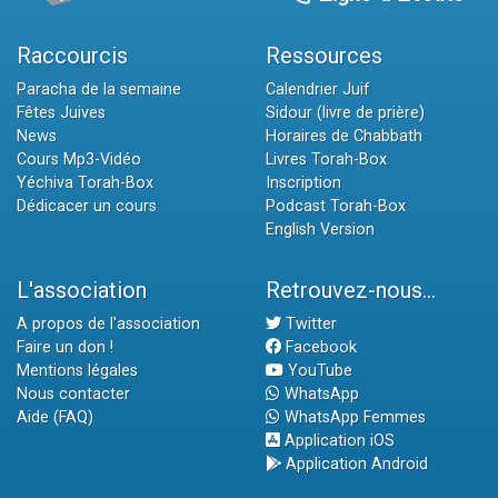
Raccourcis
Ressources
Paracha de la semaine
Calendrier Juif
Fêtes Juives
Sidour (livre de prière)
News
Horaires de Chabbath
Cours Mp3-Vidéo
Livres Torah-Box
Yéchiva Torah-Box
Inscription
Dédicacer un cours
Podcast Torah-Box
English Version
L'association
Retrouvez-nous...
A propos de l'association
Twitter
Faire un don !
Facebook
Mentions légales
YouTube
Nous contacter
WhatsApp
Aide (FAQ)
WhatsApp Femmes
Application iOS
Application Android