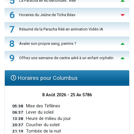
5
La Paracha en 60 secondes : Réé
6
Horaires du Jeûne de Ticha Béav
7
Résumé de la Paracha Réé en animation Vidéo IA
8
Avaler son propre sang, permis ?
9
Offrez une semaine de centre aéré à un enfant orphelin
Horaires pour Columbus
8 Août 2026 - 25 Av 5786
05:38
Mise des Téfilines
06:37
Lever du soleil
13:38
Heure de milieu du jour
20:37
Coucher du soleil
21:19
Tombée de la nuit