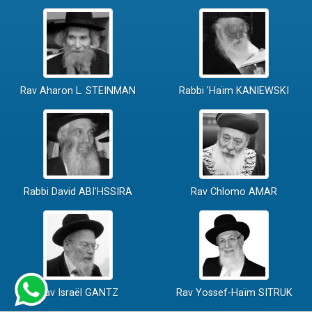
Rav Aharon L. STEINMAN
Rabbi 'Haïm KANIEWSKI
Rabbi David ABI'HSSIRA
Rav Chlomo AMAR
Rav Israël GANTZ
Rav Yossef-Haïm SITRUK