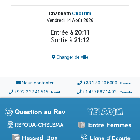
Chabbath
Choftim
Vendredi 14 Août 2026
Entrée à
20:11
Sortie à
21:12
Changer de ville
Nous contacter
+33.1.80.20.5000
France
+972.2.37.41.515
+1.437.887.14.93
Israël
Canada