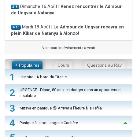
Dimanche 16 Août |
Venez rencontrer le Admour
J-8
de Ungvar à Natanya!
Mardi 18 Août |
Le Admour de Ungvar recevra en
J-10
plein Kikar de Natanya à Alonzo!
Voir tous les événements à venir
+ Populaires
Cours
Questions au Rav
1
Histoire - À bord du Titanic
2
URGENCE - Diane, 80 ans, en danger dans un appartement
insalubre
3
Mitsva en panique 😨 Arriver à l'heure à la Téfila
4
Panique à la boulangerie Cachère