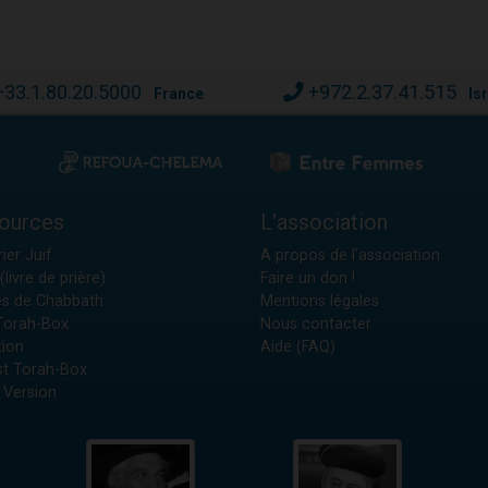
+33.1.80.20.5000
+972.2.37.41.515
France
Is
ources
L'association
ier Juif
A propos de l'association
(livre de prière)
Faire un don !
es de Chabbath
Mentions légales
 Torah-Box
Nous contacter
tion
Aide (FAQ)
t Torah-Box
 Version