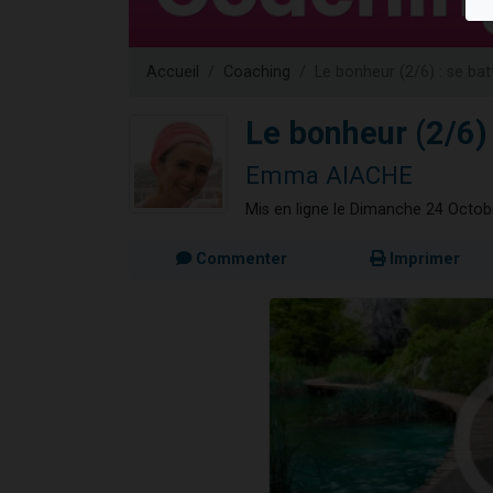
61 personnes
Il reste 
Accueil
Coaching
Le bonheur (2/6) : se batt
Ariel vient 
Nathaniel vi
Le bonheur (2/6) :
4 personnes 
Emma AIACHE
Mis en ligne le Dimanche 24 Octo
Commenter
Imprimer