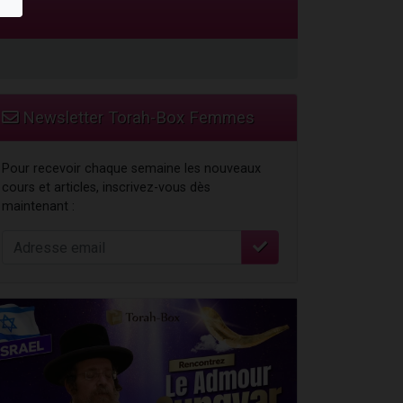
Newsletter Torah-Box Femmes
Pour recevoir chaque semaine les nouveaux
cours et articles, inscrivez-vous dès
maintenant :