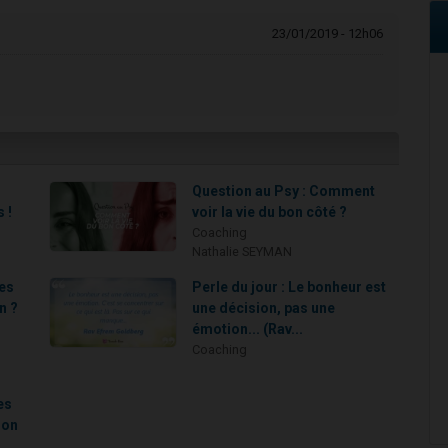
23/01/2019 - 12h06
s
Question au Psy : Comment
 !
voir la vie du bon côté ?
Coaching
Nathalie SEYMAN
es
Perle du jour : Le bonheur est
n ?
une décision, pas une
émotion... (Rav...
Coaching
es
lon