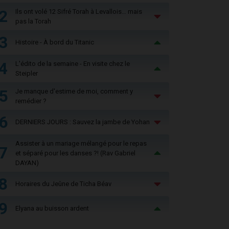
2
Ils ont volé 12 Sifré Torah à Levallois… mais
pas la Torah
3
Histoire - À bord du Titanic
4
L'édito de la semaine - En visite chez le
Steipler
5
Je manque d'estime de moi, comment y
remédier ?
6
DERNIERS JOURS : Sauvez la jambe de Yohan
Assister à un mariage mélangé pour le repas
7
et séparé pour les danses ?! (Rav Gabriel
DAYAN)
8
Horaires du Jeûne de Ticha Béav
9
Elyana au buisson ardent