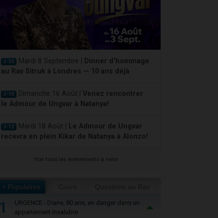
Mardi 8 Septembre |
Dinner d'hommage
J-33
au Rav Sitruk à Londres — 10 ans déjà
Dimanche 16 Août |
Venez rencontrer
J-10
le Admour de Ungvar à Natanya!
Mardi 18 Août |
Le Admour de Ungvar
J-12
recevra en plein Kikar de Natanya à Alonzo!
Voir tous les événements à venir
+ Populaires
Cours
Questions au Rav
1
URGENCE - Diane, 80 ans, en danger dans un
appartement insalubre