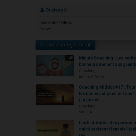
Ouziana C.
excellent ! Merci
bravo!
A consulter également
Minute Coaching : Les petit
1:45
bonheurs mènent aux grands
Coaching
Emma AIACHE
Coaching Middot #17 : Tout
les bonnes choses ont une fi
(La joie et...
Coaching
Sarah A.
Les 5 attitudes des personn
qui réussissent leur vie ! (se
rav...