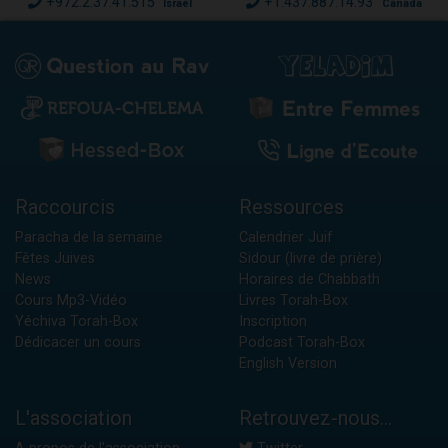
+972.2.37.41.515
+1.437.887.14.93
Israël
Canada
Raccourcis
Ressources
Paracha de la semaine
Calendrier Juif
Fêtes Juives
Sidour (livre de prière)
News
Horaires de Chabbath
Cours Mp3-Vidéo
Livres Torah-Box
Yéchiva Torah-Box
Inscription
Dédicacer un cours
Podcast Torah-Box
English Version
L'association
Retrouvez-nous...