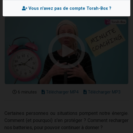
Nouvelle émission radio : Visions de grandeur n°104 : Le Chabbath et le Birkat Hamazone à travers le temps
Vous n'avez pas de compte Torah-Box ?
61 personnes viennent de demander une bénédiction
Ariel vient de donner son Maasser
Il reste 49 places pour étudier en groupe sur Zoom
Eva vient de donner son Maasser
6 minutes
Télécharger MP4
Télécharger MP3
Certaines personnes ou situations pompent notre énergie.
Comment (et pourquoi) s'en protéger ? Comment recharger
nos batteries, pour pouvoir continuer à donner ?