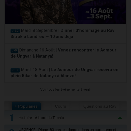
Mardi 8 Septembre |
Dinner d'hommage au Rav
J-32
Sitruk à Londres — 10 ans déjà
Dimanche 16 Août |
Venez rencontrer le Admour
J-9
de Ungvar à Natanya!
Mardi 18 Août |
Le Admour de Ungvar recevra en
J-11
plein Kikar de Natanya à Alonzo!
Voir tous les événements à venir
+ Populaires
Cours
Questions au Rav
1
Histoire - À bord du Titanic
URGENCE - Diane, 80 ans, en danger dans un appartement