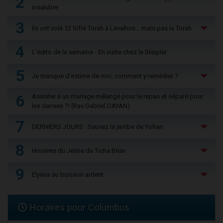
2
insalubre
3
Ils ont volé 12 Sifré Torah à Levallois… mais pas la Torah
4
L'édito de la semaine - En visite chez le Steipler
5
Je manque d'estime de moi, comment y remédier ?
6
Assister à un mariage mélangé pour le repas et séparé pour
les danses ?! (Rav Gabriel DAYAN)
7
DERNIERS JOURS : Sauvez la jambe de Yohan
8
Horaires du Jeûne de Ticha Béav
9
Elyana au buisson ardent
Horaires pour Columbus