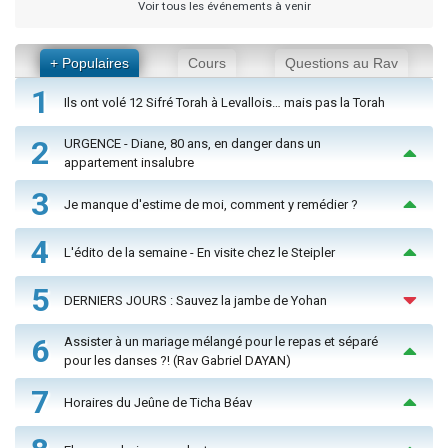
Voir tous les événements à venir
+ Populaires
Cours
Questions au Rav
1
Ils ont volé 12 Sifré Torah à Levallois… mais pas la Torah
2
URGENCE - Diane, 80 ans, en danger dans un
appartement insalubre
3
Je manque d'estime de moi, comment y remédier ?
4
L'édito de la semaine - En visite chez le Steipler
5
DERNIERS JOURS : Sauvez la jambe de Yohan
6
Assister à un mariage mélangé pour le repas et séparé
pour les danses ?! (Rav Gabriel DAYAN)
7
Horaires du Jeûne de Ticha Béav