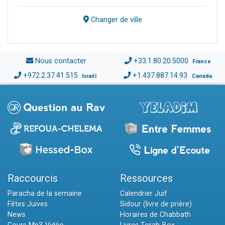
Changer de ville
Nous contacter
+33.1.80.20.5000
France
+972.2.37.41.515
+1.437.887.14.93
Israël
Canada
Raccourcis
Ressources
Paracha de la semaine
Calendrier Juif
Fêtes Juives
Sidour (livre de prière)
News
Horaires de Chabbath