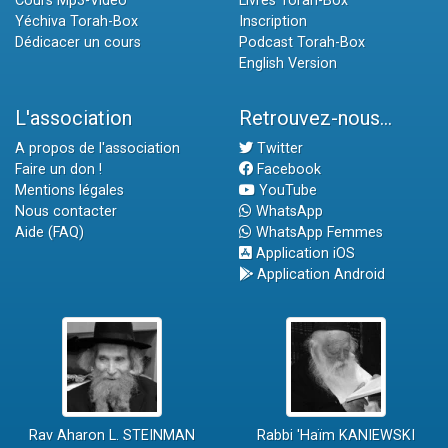
Cours Mp3-Vidéo
Livres Torah-Box
Yéchiva Torah-Box
Inscription
Dédicacer un cours
Podcast Torah-Box
English Version
L'association
Retrouvez-nous...
A propos de l'association
Twitter
Faire un don !
Facebook
Mentions légales
YouTube
Nous contacter
WhatsApp
Aide (FAQ)
WhatsApp Femmes
Application iOS
Application Android
Rav Aharon L. STEINMAN
Rabbi 'Haïm KANIEWSKI