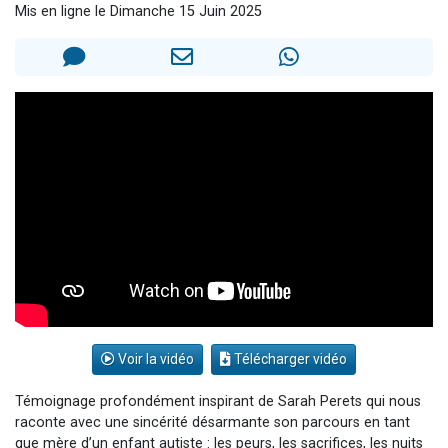
Mis en ligne le Dimanche 15 Juin 2025
6 personnes viennent de faire un don pour 5 enfants déjà orphelins risquent de perdre leur maman
2 personnes viennent de faire un don pour Reloger Rivka, 6 enfants, victime de violences...
10 personnes viennent de demander une bénédiction
Il reste 49 places pour étudier en groupe sur Zoom
2 personnes viennent de nous rejoindre sur WhatsApp
Voir la vidéo
Télécharger vidéo
Témoignage profondément inspirant de Sarah Perets qui nous
raconte avec une sincérité désarmante son parcours en tant
que mère d’un enfant autiste : les peurs, les sacrifices, les nuits